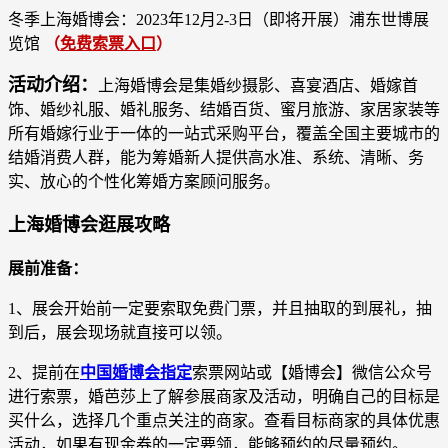
冬季上海婚博会：2023年12月2-3日（即将开展）浦东世博展
览馆
（
免费索票入口
）
活动介绍：
上海婚博会是集婚纱摄影、喜宴酒店、婚嫁首
饰、婚纱礼服、婚礼服务、结婚百货、蜜月旅游、家居家装等
所有婚嫁行业于一体的一站式采购平台，覆盖全国主要城市的
结婚消费人群，能为筹婚新人提供高水准、系统、清晰、务
实、放心的个性化筹婚方案顾问服务。
上海婚博会逛展攻略
展前准备：
1、展会开始前一定要索取免费门票，并且抽取的到展礼，抽
到后，展会现场就直接可以领。
2、提前在
中国
婚博会指定
索票网站或【婚博会】微信公众号
进行索票，婚芭莎上了解参展商家及活动，明确自己的目标是
买什么，选择几个重点关注的商家。查看目标商家的具体优惠
活动，如果有现金券的一定要领，能够预约的尽量预约。