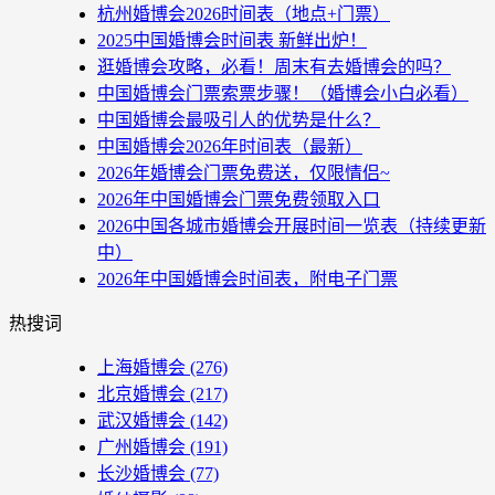
杭州婚博会2026时间表（地点+门票）
2025中国婚博会时间表 新鲜出炉！
逛婚博会攻略，必看！周末有去婚博会的吗？
中国婚博会门票索票步骤！（婚博会小白必看）
中国婚博会最吸引人的优势是什么？
中国婚博会2026年时间表（最新）
2026年婚博会门票免费送，仅限情侣~
2026年中国婚博会门票免费领取入口
2026中国各城市婚博会开展时间一览表（持续更新
中）
2026年中国婚博会时间表，附电子门票
热搜词
上海婚博会
(276)
北京婚博会
(217)
武汉婚博会
(142)
广州婚博会
(191)
长沙婚博会
(77)