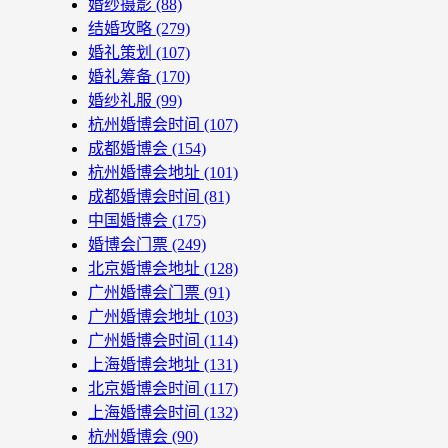
婚纱摄影
(88)
结婚攻略
(279)
婚礼策划
(107)
婚礼筹备
(170)
婚纱礼服
(99)
杭州婚博会时间
(107)
成都婚博会
(154)
杭州婚博会地址
(101)
成都婚博会时间
(81)
中国婚博会
(175)
婚博会门票
(249)
北京婚博会地址
(128)
广州婚博会门票
(91)
广州婚博会地址
(103)
广州婚博会时间
(114)
上海婚博会地址
(131)
北京婚博会时间
(117)
上海婚博会时间
(132)
杭州婚博会
(90)