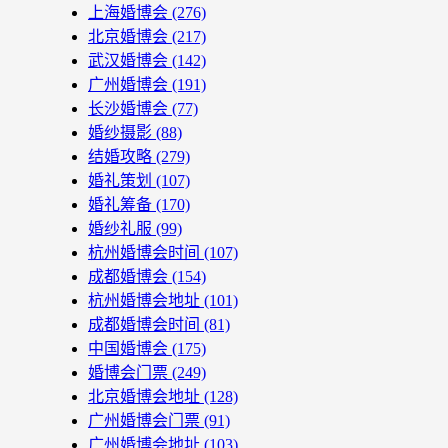
上海婚博会
(276)
北京婚博会
(217)
武汉婚博会
(142)
广州婚博会
(191)
长沙婚博会
(77)
婚纱摄影
(88)
结婚攻略
(279)
婚礼策划
(107)
婚礼筹备
(170)
婚纱礼服
(99)
杭州婚博会时间
(107)
成都婚博会
(154)
杭州婚博会地址
(101)
成都婚博会时间
(81)
中国婚博会
(175)
婚博会门票
(249)
北京婚博会地址
(128)
广州婚博会门票
(91)
广州婚博会地址
(103)