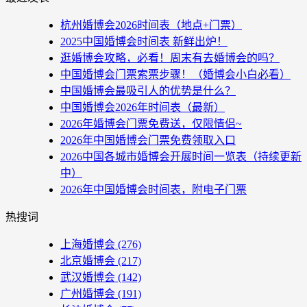
杭州婚博会2026时间表（地点+门票）
2025中国婚博会时间表 新鲜出炉！
逛婚博会攻略，必看！周末有去婚博会的吗？
中国婚博会门票索票步骤！（婚博会小白必看）
中国婚博会最吸引人的优势是什么？
中国婚博会2026年时间表（最新）
2026年婚博会门票免费送，仅限情侣~
2026年中国婚博会门票免费领取入口
2026中国各城市婚博会开展时间一览表（持续更新
中）
2026年中国婚博会时间表，附电子门票
热搜词
上海婚博会
(276)
北京婚博会
(217)
武汉婚博会
(142)
广州婚博会
(191)