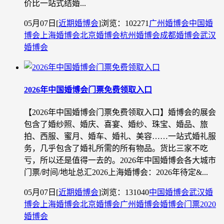
价比一站式结婚...
05月07日
[
近期婚博会
]
浏览：102271
广州婚博会
中国婚
博会
上海婚博会
北京婚博会
杭州婚博会
成都婚博会
武汉
婚博会
2026年中国婚博会门票免费领取入口
【2026年中国婚博会门票免费领取入口】婚博会的展会
包含了婚纱照、婚庆、喜宴、婚纱、珠宝、婚品、旅
拍、西服、蜜月、婚车、婚礼、美容……一站式婚礼服
务，几乎包含了婚礼所需的所有物品。货比三家不吃
亏，所以还是值得一去的。2026年中国婚博会各大城市
门票/时间/地址总汇2026上海婚博会：2026年待定&...
05月07日
[
近期婚博会
]
浏览：131040
中国婚博会
武汉婚
博会
上海婚博会
北京婚博会
广州婚博会
婚博会门票
2020
婚博会