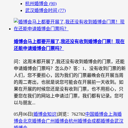
杭州婚博会
(90)
武汉婚博会时间
(77)
婚博会马上都要开展了,我还没有收到婚博会门票！现在
还能申请婚博会门票吗？
问：这周末都开展了,我还没有收到婚博会的门票，还能
申请婚博会门票吗？怎么办？答：1、没有收到门票的新
人们，您不要担心，因为我们的门票最晚会在开展当周
的周二寄出，也就是说您可能会在开展前一天收到。如
果在开展的时候您还是没有收到门票，也不用担心，只
要您在我们的网站上申请过门票，我们都有记录。您可
以与朋友...
05月06日
[
婚博会知识
]
浏览：762782
中国婚博会
上海婚
博会
北京婚博会
广州婚博会
杭州婚博会
成都婚博会
武汉
婚博会