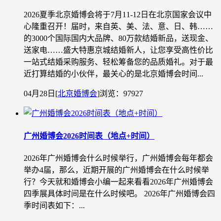
2026夏季北京婚博会将于7月11-12日在北京国家会议中
心隆重召开！届时，来自英、美、法、意、日、韩……
的3000个国际国内大品牌、80万款结婚新品，送现金、
送家电……盛大特惠京城结婚新人，让您享受高性价比
一站式结婚采购服务、轻松筹备您的品质婚礼。对于最
近打算结婚的小伙伴，最关心的是北京婚博会时间...
04月28日
[
北京婚博会
]
浏览：97927
广州婚博会2026时间表（地点+时间）
2026年广州婚博会什么时候举行，广州婚博会每年都会
举办4届，那么，近期开展的广州婚博会在什么时候举
行？今天就和婚博会小编一起来看看2026年广州婚博会
四季展具体时间是在什么时候吧。 2026年广州婚博会四
季时间表如下：...