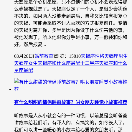
天蝎座是个心机星座，只不过他们的心机不会表现得那
么赤裸裸就是了。天蝎座认定了一个人，是很少会犹豫
不决的，如果两人没能走到最后，自我又比较有报复心
的天蝎，可能会采取不讨人喜欢的方式报复前任。专情
的天蝎男离开你，多半是因为你做了什么伤害他的事，
被他发现了，所以他跟你分手是小事，万一假装和你和
好，然后报复...
03月26日
[
婚前教育
]
浏览：15810
天蝎座性格
天蝎座男生
天蝎座女生
天蝎座和什么座最配
十二星座
天蝎座和什么
星座最配
有什么甜甜的情侣睡前故事？哄女朋友睡觉小故事推荐
听故事是人从小就会有的一种习惯，以前总是会听爸爸
讲故事给我们听，有吓人的，有搞笑的，如今长大了，
我们可以讲一些暖心的小故事给心爱的女朋友听，那