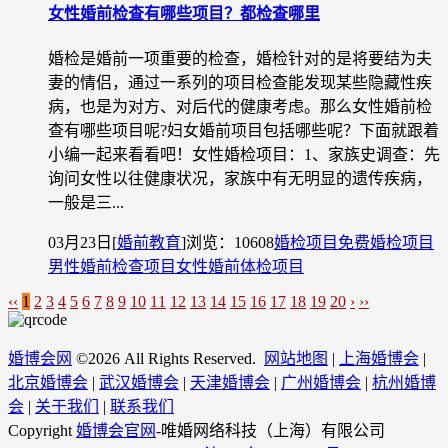
女性婚前检查有哪些项目？都检查哪里
婚检是婚前一项重要的检查，婚检针对的是将要结为夫
妻的情侣，通过一系列的项目检查能发现某些隐藏性疾
病，也是为对方、对后代的健康考虑。那么女性婚前检
查有哪些项目呢?妇女婚前项目包括哪些呢？下面就跟着
小编一起来看看吧！女性婚检项目：1、家族史调查：先
询问女性以往健康状况，家族中有无明显的遗传疾病，
一般是三...
03月23日
[
婚前教育
]
浏览：10608
婚检项目
免费婚检项目
男性婚前检查项目
女性婚前体检项目
‹‹
1
2
3
4
5
6
7
8
9
10
11
12
13
14
15
16
17
18
19
20
›
››
婚博会网
©
2026 All Rights Reserved.
网站地图
|
上海婚博会
|
北京婚博会
|
武汉婚博会
|
天津婚博会
|
广州婚博会
|
杭州婚博
会
|
关于我们
|
联系我们
Copyright
婚博会官网
-唯婚网络科技（上海）有限公司