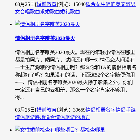
03月25日
[
婚前教育
]
浏览：15040
适合女生唱的英文歌
男
女合唱歌曲
求婚歌曲
婚礼歌曲
情侣相册名字唯美2020最火
情侣相册名字唯美2020最火。现在的年轻小情侣在哪里
都是拍照片，晒照片，试问还有哪一对情侣恋人间没有
一个生产狗粮的情侣相册呢？那么你和TA的情侣相册名
称起好了吗？如果没有的话，下面这52个名字随便你用
~一、情侣相册名字唯美2020最火除了影集之外，你们
一定还有自己的云相册，那么一个名字肯定不够用，
得...
03月25日
[
婚前教育
]
浏览：39659
情侣相册名字
情侣手链
情侣旅游胜地
适合情侣旅游的地方