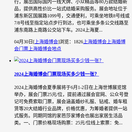
行，展出国际国内一线大牌、小众精品等80万款结婚新
品，提供高性价比一站式结婚采购服务。展会地址位于
浦东新区国展路1099号，交通便利，可乘坐地铁8号线或
7/8号线至指定站点步行到达，也可乘坐多条公交线路至
浦东南路上南路公交站下车。2024上海夏...
04月30日
[
上海婚博会
]
浏览：1826
上海婚博会
上海婚博
会门票
上海婚博会地点
2024上海婚博会门票现场买多少钱一张？
2024上海婚博会夏季展将于6月1-2日在上海世博展览馆
举办，展会门票25元/位，提前通过展会官网、公众号登
记可免费索取门票，展会涵盖婚纱礼服、钻戒、婚车租
赁等20大结婚行业品牌，价格优惠，为筹婚者提供一站
式服务。同期同馆的家芭莎家博会也展出家居生活品
类。一、门票价格现场购票：25元/位线上索票：免...