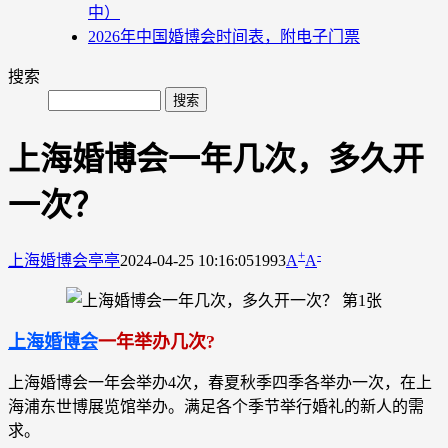
中）
2026年中国婚博会时间表，附电子门票
搜索
上海婚博会一年几次，多久开
一次？
+
-
上海婚博会
亭亭
2024-04-25 10:16:05
1993
A
A
上海婚博会
一年举办几次?
上海婚博会一年会举办4次，
春夏秋季四季各举办一次
，
在上
海浦东世博展览馆举办。
满足各个季节举行婚礼的新人的需
求。