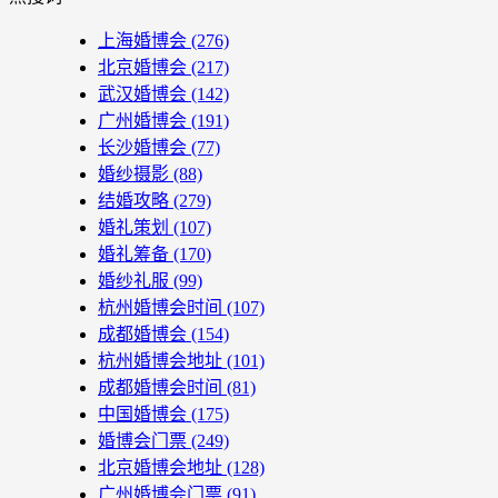
上海婚博会
(276)
北京婚博会
(217)
武汉婚博会
(142)
广州婚博会
(191)
长沙婚博会
(77)
婚纱摄影
(88)
结婚攻略
(279)
婚礼策划
(107)
婚礼筹备
(170)
婚纱礼服
(99)
杭州婚博会时间
(107)
成都婚博会
(154)
杭州婚博会地址
(101)
成都婚博会时间
(81)
中国婚博会
(175)
婚博会门票
(249)
北京婚博会地址
(128)
广州婚博会门票
(91)