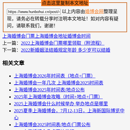
点击这里复制本文地址
以上内容由
婚博会网
整理呈
现，请务必在转载分享时注明本文地址！如对内容有疑
问，请联系我们，谢谢！
上海婚博会门票
上海婚博会地址
婚博会时间
上一篇：
2022上海婚博会门票哪里领取（附流程）
下一篇：
2022新婚姻法结婚规定年龄 多少岁可以结婚
相关文章
上海婚博会2026年时间表（地点+门票）
上海婚博会一年几次 上海婚博会2025时间表
上海婚博会2025年时间表/地点公布
2025年上海婚博会攻略（时间+地点+门票）
2025上海婚博会什么时候举办 举办地点是哪里
2025夏季上海婚博会，7月12-13日，上海新国际博览中
心
上海婚博会2025时间表/地点/门票公布