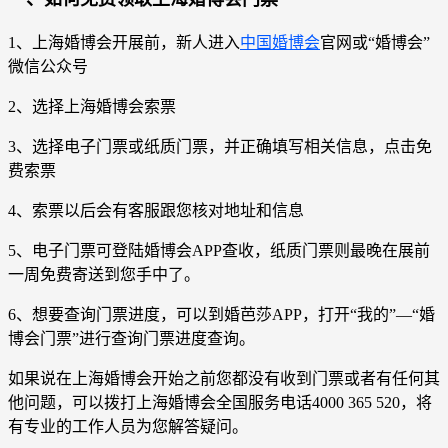
1、上海婚博会开展前，新人进入
中国婚博会
官网或“婚博会”
微信公众号
2、选择上海婚博会索票
3、选择电子门票或纸质门票，并正确填写相关信息，点击免
费索票
4、索票以后会有客服跟您核对地址和信息
5、电子门票可登陆婚博会APP查收，纸质门票则最晚在展前
一周免费寄送到您手中了。
6、想要查询门票进度，可以到婚芭莎APP，打开“我的”—“婚
博会门票”进行查询门票进度查询。
如果说在上海婚博会开始之前您都没有收到门票或者有任何其
他问题，可以拨打上海婚博会全国服务电话4000 365 520，将
有专业的工作人员为您解答疑问。