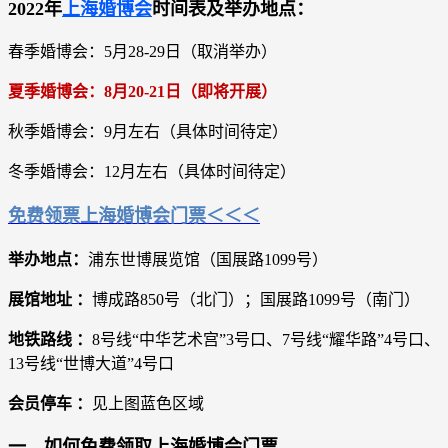
2022年
上海婚博会
时间表及举办地点：
春季婚博会：5月28-29日（取消举办）
夏季婚博会：8月20-21日（即将开展）
秋季婚博会：9月左右（具体时间待定）
冬季婚博会：12月左右（具体时间待定）
免费领票上海婚博会门票＜＜＜
举办地点：
浦东世博展览馆（国展路1099号）
展馆地址 ：
博成路850号（北门）；国展路1099号（南门）
地铁路线 ：
8号线“中华艺术宫”3号口、7号线“耀华路”4号口、
13号线“世博大道”4号口
会员停车 ：
见上图蓝色区域
一、如何免费领取上海婚博会门票