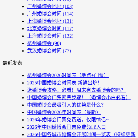
广州婚博会地址
(103)
广州婚博会时间
(114)
上海婚博会地址
(131)
北京婚博会时间
(117)
上海婚博会时间
(132)
杭州婚博会
(90)
武汉婚博会时间
(77)
最近发表
杭州婚博会2026时间表（地点+门票）
2025中国婚博会时间表 新鲜出炉！
逛婚博会攻略，必看！周末有去婚博会的吗？
中国婚博会门票索票步骤！（婚博会小白必看）
中国婚博会最吸引人的优势是什么？
中国婚博会2026年时间表（最新）
2026年婚博会门票免费送，仅限情侣~
2026年中国婚博会门票免费领取入口
2026中国各城市婚博会开展时间一览表（持续更新