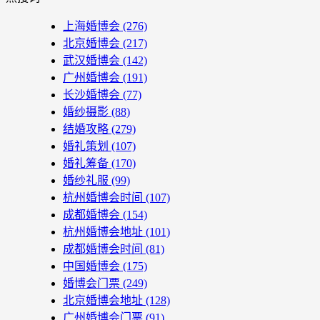
上海婚博会
(276)
北京婚博会
(217)
武汉婚博会
(142)
广州婚博会
(191)
长沙婚博会
(77)
婚纱摄影
(88)
结婚攻略
(279)
婚礼策划
(107)
婚礼筹备
(170)
婚纱礼服
(99)
杭州婚博会时间
(107)
成都婚博会
(154)
杭州婚博会地址
(101)
成都婚博会时间
(81)
中国婚博会
(175)
婚博会门票
(249)
北京婚博会地址
(128)
广州婚博会门票
(91)