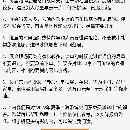
1、每届婚博会通常持续两天，由于场地面积大，品牌和类别
较多，建议新人尽量早去一点，仔细挑选，货比三家。
2、展会当天人多，去晚的话附近的停车场基本都是满的。建
议在展会当天，可乘坐地铁和公交出行，尽量不要开车。
3、逛展的时候面对热情的导购人员要懂得拒绝，不要被小礼
物影响逛够，这样才能够省下时间逛展。
4、展会现场同类商家比较多，谈单的时候能讨价还价的尽量
不要退让，不要急着下单。建议多对比2-3家，同价位的套餐
比内容，相同的套餐内容比价格。
5、买好东西不要忘了参加订单抽奖，苹果、华为手机、品牌
家电、高档实用家居礼品多多，还有百元至千元现金礼等你来
抽。
以上内容便是对“2022年夏季上海婚博会门票免费派送中”的解
答。希望可以帮到您哦！以上价格仅供参考，以实际报价为
准。想了解更多精彩内容，可以关注我们哦。