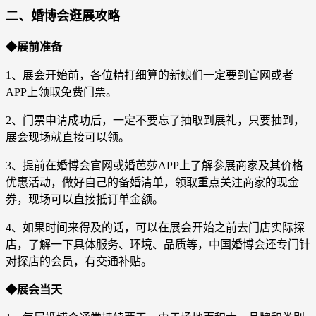
二、婚博会逛展攻略
◆展前准备
1、展会开始前，各位精打细算的新娘们一定要到官网或者
APP上领取免费门票。
2、门票申请成功后，一定不要忘了抽取到展礼，只要抽到，
展会现场就直接可以领。
3、提前在婚博会官网或婚芭莎APP上了解参展商家及其价格
优惠活动，做好自己的备婚清单，领取重点关注商家的现金
券，现场可以直接抵订单金额。
4、如果时间来得及的话，可以在展会开始之前去门店实际探
店，了解一下具体服务、环境、品质等，中国婚博会还专门针
对探店的会员，有交通补贴。
◆展会当天