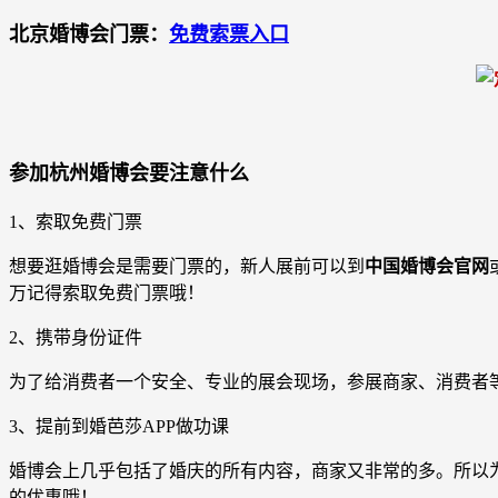
北京
婚博会门票：
免费索票入口
参加杭州婚博会要注意什么
1、索取免费门票
想要逛婚博会是需要门票的，新人展前可以到
中国婚博会官网
万记得索取免费门票哦！
2、携带身份证件
为了给消费者一个安全、专业的展会现场，参展商家、消费者
3、提前到婚芭莎APP做功课
婚博会上几乎包括了婚庆的所有内容，商家又非常的多。所以
的优惠哦！