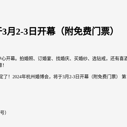
于3月2-3日开幕（附免费门票）
览中心开幕。拍婚照、订婚宴、找婚庆、买婚纱、选钻戒，还有喜
算！
3号）