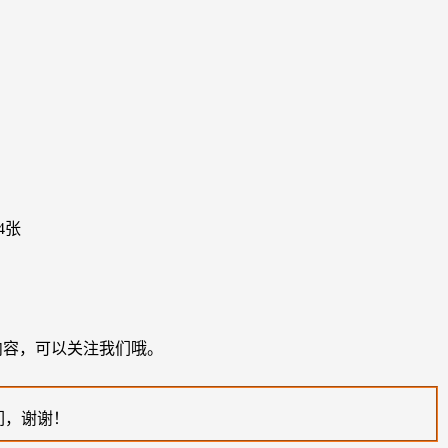
彩内容，可以关注我们哦。
们，谢谢！