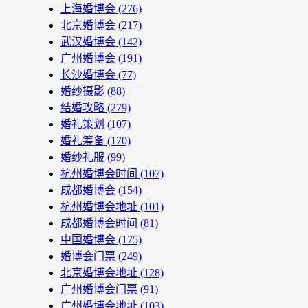
上海婚博会
(276)
北京婚博会
(217)
武汉婚博会
(142)
广州婚博会
(191)
长沙婚博会
(77)
婚纱摄影
(88)
结婚攻略
(279)
婚礼策划
(107)
婚礼筹备
(170)
婚纱礼服
(99)
杭州婚博会时间
(107)
成都婚博会
(154)
杭州婚博会地址
(101)
成都婚博会时间
(81)
中国婚博会
(175)
婚博会门票
(249)
北京婚博会地址
(128)
广州婚博会门票
(91)
广州婚博会地址
(103)