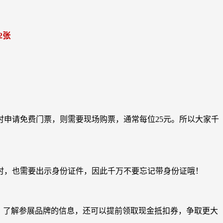
时申请免费门票，则需要现场购票，通常每位25元。所以大家千
时，也需要出示身份证件，因此千万不要忘记带身份证哦！
，了解参展品牌的信息，还可以提前领取现金抵扣券，争取更大