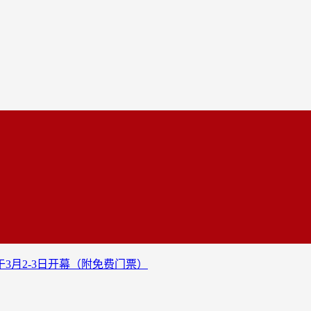
于3月2-3日开幕（附免费门票）