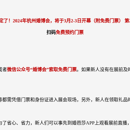
扫码
免费预约门票
或者
微信公众号“婚博会”索取免费门票
。如果新人没有在展前及
等都需凭借门票和身份证进入展会现场，另外，新人在领取礼品
为了省心、省力，新人们可以事先到婚芭莎APP上观看展前直播