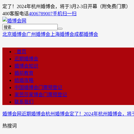
定了！2024年杭州婚博会，将于3月2-3日开幕（附免费门票）
400客服电话
4006789007
手机扫一扫
北京婚博会
广州婚博会
上海婚博会
成都婚博会
首页
近期婚博会
婚博会知识
婚前教育
结婚攻略
中国婚博会门票预登记
家芭莎家博会门票预登记
联系我们
婚博会网
近期婚博会
杭州婚博会
定了！2024年杭州婚博会，将
热搜词