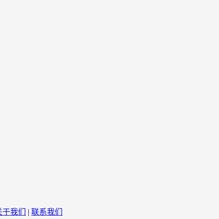
关于我们
|
联系我们