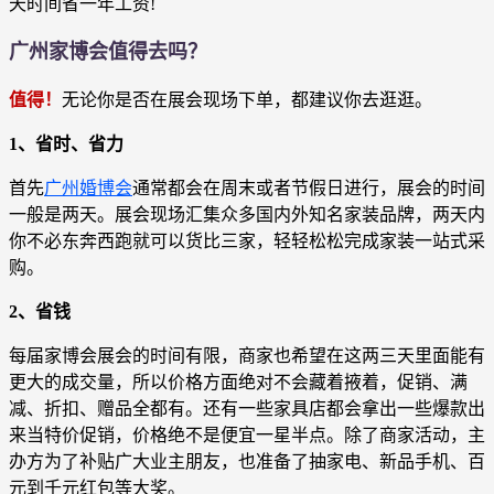
天时间省一年工资!
广州家博会值得去吗？
值得！
无论你是否在展会现场下单，都建议你去逛逛。
1、省时、省力
首先
广州婚博会
通常都会在周末或者节假日进行，展会的时间
一般是两天。展会现场汇集众多国内外知名家装品牌，两天内
你不必东奔西跑就可以货比三家，轻轻松松完成家装一站式采
购。
2、省钱
每届家博会展会的时间有限，商家也希望在这两三天里面能有
更大的成交量，所以价格方面绝对不会藏着掖着，促销、满
减、折扣、赠品全都有。还有一些家具店都会拿出一些爆款出
来当特价促销，价格绝不是便宜一星半点。除了商家活动，主
办方为了补贴广大业主朋友，也准备了抽家电、新品手机、百
元到千元红包等大奖。