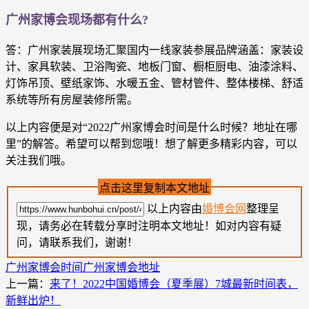
广州家博会现场都有什么?
答：广州家装展现场汇聚国内一线家装参展品牌涵盖：家装设
计、家具软装、卫浴陶瓷、地板门窗、橱柜厨电、油漆涂料、
灯饰吊顶、壁纸家饰、水暖五金、管材管件、整体楼梯、舒适
系统等所有房屋装修所需。
以上内容便是对“2022广州家博会时间是什么时候？地址在哪
里”的解答。希望可以帮到您哦！想了解更多精彩内容，可以
关注我们哦。
点击这里复制本文地址
以上内容由
婚博会网
整理呈
现，请务必在转载分享时注明本文地址！如对内容有疑
问，请联系我们，谢谢！
广州家博会时间
广州家博会地址
上一篇：
来了！2022中国婚博会（夏季展）7城最新时间表，
新鲜出炉！