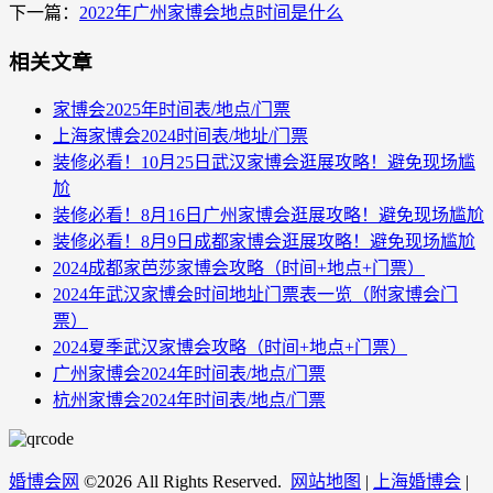
下一篇：
2022年广州家博会地点时间是什么
相关文章
家博会2025年时间表/地点/门票
上海家博会2024时间表/地址/门票
装修必看！10月25日武汉家博会逛展攻略！避免现场尴
尬
装修必看！8月16日广州家博会逛展攻略！避免现场尴尬
装修必看！8月9日成都家博会逛展攻略！避免现场尴尬
2024成都家芭莎家博会攻略（时间+地点+门票）
2024年武汉家博会时间地址门票表一览（附家博会门
票）
2024夏季武汉家博会攻略（时间+地点+门票）
广州家博会2024年时间表/地点/门票
杭州家博会2024年时间表/地点/门票
婚博会网
©
2026 All Rights Reserved.
网站地图
|
上海婚博会
|