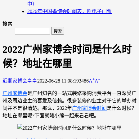
中）
2026年中国婚博会时间表，附电子门票
搜索
2022广州家博会时间是什么时
候？地址在哪里
+
-
近期家博会
亭亭
2022-06-28 11:08:19
3486
A
A
广州家博会
是广州知名的一站式装修采购消费平台一直深受广
州及周边业主的喜爱及信赖。很多装修的业主对于它的举办时
间并不是很清楚。那么，2022年
广州家博会时间
是什么时候？
地址在哪里呢?下面就随小编一起来看看吧。