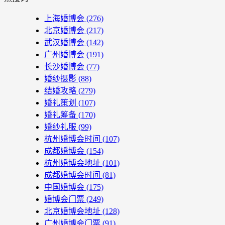
上海婚博会
(276)
北京婚博会
(217)
武汉婚博会
(142)
广州婚博会
(191)
长沙婚博会
(77)
婚纱摄影
(88)
结婚攻略
(279)
婚礼策划
(107)
婚礼筹备
(170)
婚纱礼服
(99)
杭州婚博会时间
(107)
成都婚博会
(154)
杭州婚博会地址
(101)
成都婚博会时间
(81)
中国婚博会
(175)
婚博会门票
(249)
北京婚博会地址
(128)
广州婚博会门票
(91)