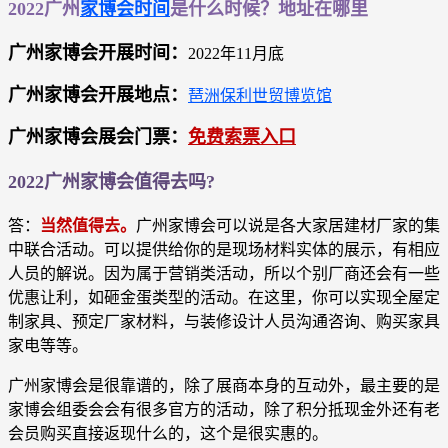
2022广州
家博会时间
是什么时候？地址在哪里
广州家博会开展时间：
2022年11月底
广州家博会开展地点：
琶洲保利世贸博览馆
广州家博会展会门票：
免费索票入口
2022广州家博会值得去吗?
答：
当然值得去
。
广州家博会可以说是各大家居建材厂家的集
中联合活动。可以提供给你的是现场材料实体的展示，有相应
人员的解说。因为属于营销类活动，所以个别厂商还会有一些
优惠让利，如砸金蛋类型的活动。在这里，你可以实现全屋定
制家具、预定厂家材料，与装修设计人员沟通咨询、购买家具
家电等等。
广州家博会是很靠谱的，除了展商本身的互动外，最主要的是
家博会组委会会有很多官方的活动，除了积分抵现金外还有老
会员购买直接返现什么的，这个是很实惠的。