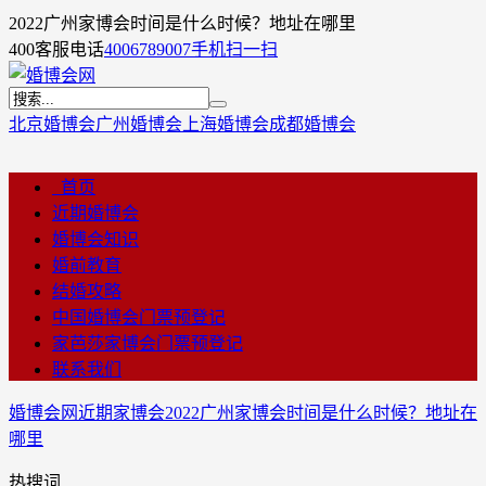
2022广州家博会时间是什么时候？地址在哪里
400客服电话
4006789007
手机扫一扫
北京婚博会
广州婚博会
上海婚博会
成都婚博会
首页
近期婚博会
婚博会知识
婚前教育
结婚攻略
中国婚博会门票预登记
家芭莎家博会门票预登记
联系我们
婚博会网
近期家博会
2022广州家博会时间是什么时候？地址在
哪里
热搜词