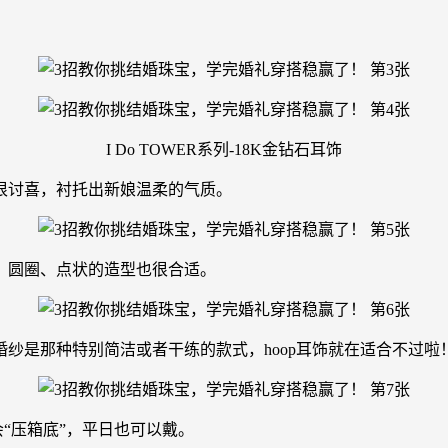
I Do TOWER系列-18K金钻石耳饰
很讨喜，衬托出新娘温柔的气质。
，圆圈、点状的造型也很合适。
婚纱是那种特别简洁或者干练的款式，hoop耳饰就在适合不过啦
会“压箱底”，平日也可以戴。