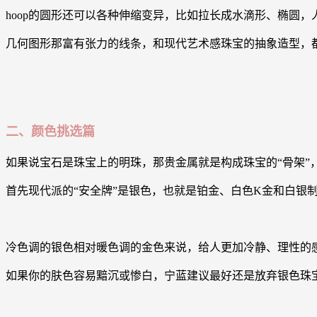
hoop的圆形还可以各种伸缩变异，比如拉长成水滴形、椭圆
几何图形那富有张力的线条，和现代艺术感珠宝的抽象造型，都是珠
二、颜色挑选篇
如果说宝石是珠宝上的明珠，那贵金属就是构成珠宝的“骨架”
首先现代派的“安全牌”是银色，也就是铂金、白色K金和白银
冷色调的银色相对暖色调的金色来说，给人更加冷静、理性的
如果你的肤色容易黯沉或惨白，宁蓝建议最好还是放弃银色珠