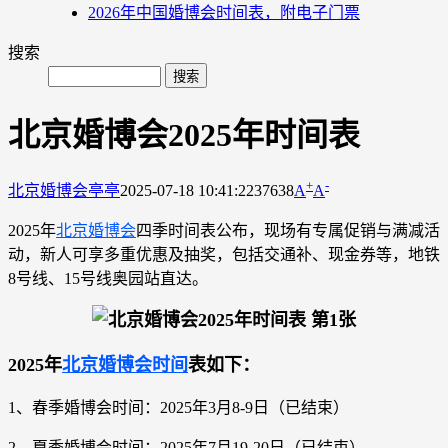
2026年中国婚博会时间表，附电子门票
搜索
北京婚博会2025年时间表
+
-
北京婚博会
亭亭
2025-07-18 10:41:22
37638
A
A
2025年
北京婚博会
四季时间表公布，现场有专属促销与满减活
动，新人可享多重优惠及抽奖，包括交通补、现金券等，地铁
8号线、15号线奥园站直达。
2025年
北京婚博会时间
表如下：
1、春季婚博会时间：2025年3月8-9日（已结束）
2、夏季婚博会时间：2025年7月19-20日
（已结束）