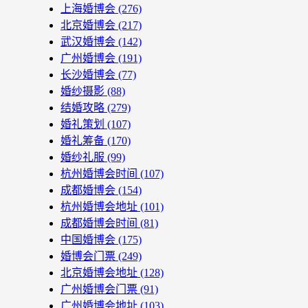
上海婚博会
(276)
北京婚博会
(217)
武汉婚博会
(142)
广州婚博会
(191)
长沙婚博会
(77)
婚纱摄影
(88)
结婚攻略
(279)
婚礼策划
(107)
婚礼筹备
(170)
婚纱礼服
(99)
杭州婚博会时间
(107)
成都婚博会
(154)
杭州婚博会地址
(101)
成都婚博会时间
(81)
中国婚博会
(175)
婚博会门票
(249)
北京婚博会地址
(128)
广州婚博会门票
(91)
广州婚博会地址
(103)