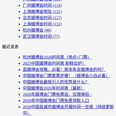
广州婚博会时间
(114)
上海婚博会地址
(131)
北京婚博会时间
(117)
上海婚博会时间
(132)
杭州婚博会
(90)
武汉婚博会时间
(77)
最近发表
杭州婚博会2026时间表（地点+门票）
2025中国婚博会时间表 新鲜出炉！
逛婚博会攻略，必看！周末有去婚博会的吗？
中国婚博会门票索票步骤！（婚博会小白必看）
中国婚博会最吸引人的优势是什么？
中国婚博会2026年时间表（最新）
2026年婚博会门票免费送，仅限情侣~
2026年中国婚博会门票免费领取入口
2026中国各城市婚博会开展时间一览表（持续更新
中）