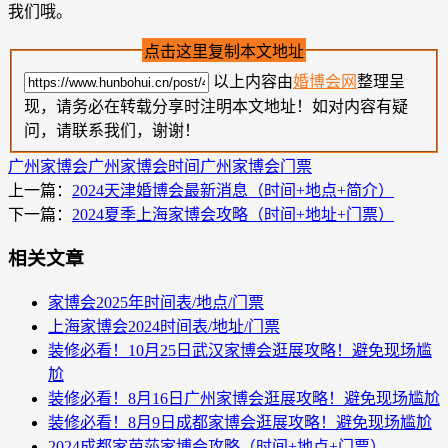
我们哦。
点击这里复制本文地址
以上内容由
婚博会网
整理呈
现，请务必在转载分享时注明本文地址！如对内容有疑
问，请联系我们，谢谢！
广州家博会
广州家博会时间
广州家博会门票
上一篇：
2024天津婚博会最新消息（时间+地点+简介）
下一篇：
2024夏季上海家博会攻略（时间+地址+门票）
相关文章
家博会2025年时间表/地点/门票
上海家博会2024时间表/地址/门票
装修必看！10月25日武汉家博会逛展攻略！避免现场尴
尬
装修必看！8月16日广州家博会逛展攻略！避免现场尴尬
装修必看！8月9日成都家博会逛展攻略！避免现场尴尬
2024成都家芭莎家博会攻略（时间+地点+门票）