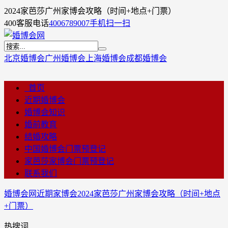
2024家芭莎广州家博会攻略（时间+地点+门票）
400客服电话
4006789007
手机扫一扫
北京婚博会
广州婚博会
上海婚博会
成都婚博会
首页
近期婚博会
婚博会知识
婚前教育
结婚攻略
中国婚博会门票预登记
家芭莎家博会门票预登记
联系我们
婚博会网
近期家博会
2024家芭莎广州家博会攻略（时间+地点
+门票）
热搜词