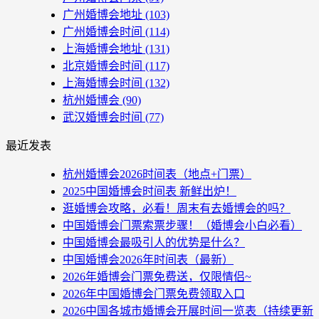
广州婚博会地址
(103)
广州婚博会时间
(114)
上海婚博会地址
(131)
北京婚博会时间
(117)
上海婚博会时间
(132)
杭州婚博会
(90)
武汉婚博会时间
(77)
最近发表
杭州婚博会2026时间表（地点+门票）
2025中国婚博会时间表 新鲜出炉！
逛婚博会攻略，必看！周末有去婚博会的吗？
中国婚博会门票索票步骤！（婚博会小白必看）
中国婚博会最吸引人的优势是什么？
中国婚博会2026年时间表（最新）
2026年婚博会门票免费送，仅限情侣~
2026年中国婚博会门票免费领取入口
2026中国各城市婚博会开展时间一览表（持续更新