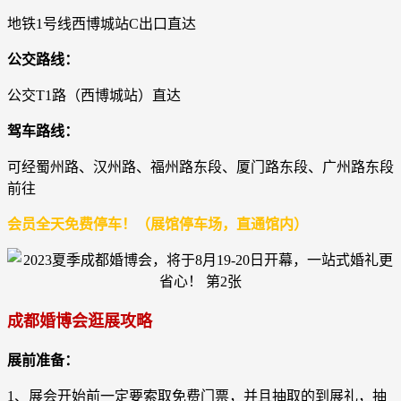
地铁1号线西博城站C出口直达
公交路线：
公交T1路（西博城站）直达
驾车路线：
可经蜀州路、汉州路、福州路东段、厦门路东段、广州路东段
前往
会员全天免费停车！（展馆停车场，直通馆内）
成都婚博会逛展攻略
展前准备：
1、展会开始前一定要索取免费门票，并且抽取的到展礼，抽