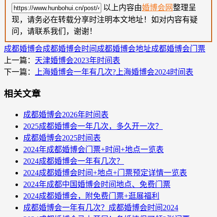
以上内容由
婚博会网
整理呈
现，请务必在转载分享时注明本文地址！如对内容有疑
问，请联系我们，谢谢！
成都婚博会
成都婚博会时间
成都婚博会地址
成都婚博会门票
上一篇：
天津婚博会2023年时间表
下一篇：
上海婚博会一年有几次?上海婚博会2024时间表
相关文章
成都婚博会2026年时间表
2025成都婚博会一年几次，多久开一次？
成都婚博会2025时间表
2024年成都婚博会门票+时间+地点一览表
2024成都婚博会一年有几次？
2024成都婚博会时间+地点+门票预定详情一览表
2024年成都中国婚博会时间地点、免费门票
2024成都婚博会，附免费门票+逛展福利
成都婚博会一年有几次？成都婚博会时间2024