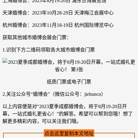
上海婚博会：2023年8月19-20日 浦东世博展览馆
天津婚博会：2023年10月28-29日 天津梅江会展中心
杭州婚博会：2023年11月18-19日 杭州国际博览中心
获取其他城市婚博会展会门票：
1.识别下方二维码领取各大城市婚博会门票
纸质门票或电子门票
2.关注公众号“婚博会”（微信公众号：jiehuncn）
以上内容便是对“2023夏季成都婚博会，将于8月19-20日开
幕，一站式婚礼更省心！”的解答。希望可以帮到您哦！想了
解更多精彩内容，可以关注我们哦。
点击这里复制本文地址