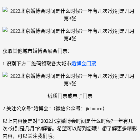
获取其他城市婚博会展会门票：
1.识别下方二维码领取各大城市
婚博会门票
纸质门票或电子门票
2.关注公众号“婚博会”（微信公众号：jiehuncn）
以上内容便是对“ 2022北京婚博会时间是什么时候?一年有几
次?分别是几月”的解答。希望可以帮到您哦！想了解更多精彩
内容，可以关注我们哦。