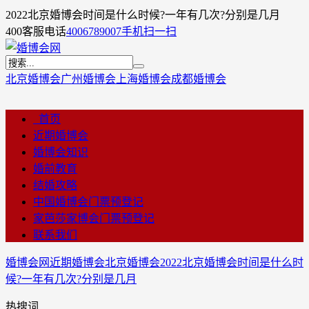
2022北京婚博会时间是什么时候?一年有几次?分别是几月
400客服电话
4006789007
手机扫一扫
北京婚博会
广州婚博会
上海婚博会
成都婚博会
首页
近期婚博会
婚博会知识
婚前教育
结婚攻略
中国婚博会门票预登记
家芭莎家博会门票预登记
联系我们
婚博会网
近期婚博会
北京婚博会
2022北京婚博会时间是什么时
候?一年有几次?分别是几月
热搜词