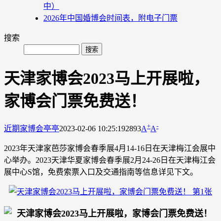
中）
2026年中国婚博会时间表，附电子门票
搜索
天津家博会2023马上开展啦，
家博会门票免费送！
+
-
近期家博会
亭亭
2023-02-06 10:25:19
2893
A
A
2023年天津家芭莎家博会春季展4月14-16日在天津梅江会展中
心举办。2023天津华夏家博会春季展2月24-26日在天津梅江会
展中心S馆，免费索票入口及交通指南等信息详见下文。