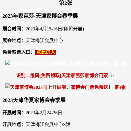
2023年家芭莎·天津家博会春季展
展会时间：
2023年4月15-16日(即将开展)
展会地点：
天津梅江会展中心
免费索票入口：
点
此进入
识别二维码[免费领取]天津家芭莎家博会门票↑↑
↑
2023天津华夏家博会春季展
开展时间：
2023年2月24-26日
开展地点：
天津梅江会展中心S馆