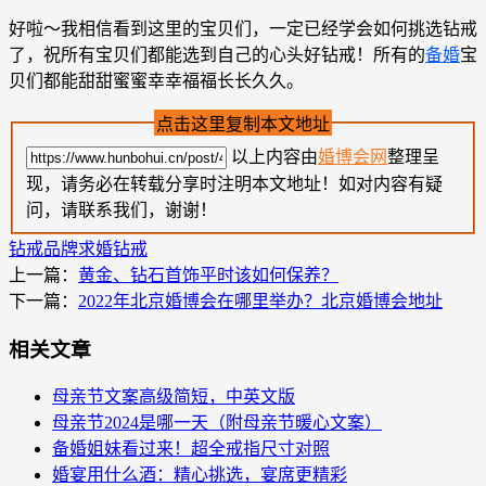
好啦～我相信看到这里的宝贝们，一定已经学会如何挑选钻戒
了，祝所有宝贝们都能选到自己的心头好钻戒！所有的
备婚
宝
贝们都能甜甜蜜蜜幸幸福福长长久久。
点击这里复制本文地址
以上内容由
婚博会网
整理呈
现，请务必在转载分享时注明本文地址！如对内容有疑
问，请联系我们，谢谢！
钻戒品牌
求婚钻戒
上一篇：
黄金、钻石首饰平时该如何保养？
下一篇：
2022年北京婚博会在哪里举办？北京婚博会地址
相关文章
母亲节文案高级简短，中英文版
母亲节2024是哪一天（附母亲节暖心文案）
备婚姐妹看过来！超全戒指尺寸对照
婚宴用什么酒：精心挑选，宴席更精彩