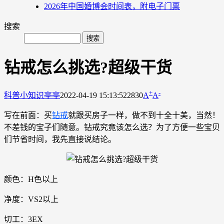
2026年中国婚博会时间表，附电子门票
搜索
钻戒怎么挑选?超级干货
+
-
科普小知识
亭亭
2022-04-19 15:13:52
2830
A
A
写在前面：买
钻戒
就跟买房子一样，做不到十全十美，当然！
不差钱的宝子们随意。钻戒究竟该怎么选？为了方便一些宝贝
们节省时间，我先直接说结论。
颜色：H色以上
净度：VS2以上
切工：3EX