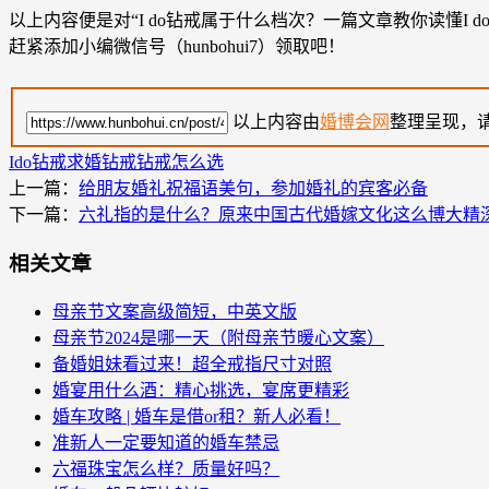
以上内容便是对“I do钻戒属于什么档次？一篇文章教你读懂
赶紧添加小编微信号（hunbohui7）领取吧！
以上内容由
婚博会网
整理呈现，
Ido钻戒
求婚钻戒
钻戒怎么选
上一篇：
给朋友婚礼祝福语美句，参加婚礼的宾客必备
下一篇：
六礼指的是什么？原来中国古代婚嫁文化这么博大精
相关文章
母亲节文案高级简短，中英文版
母亲节2024是哪一天（附母亲节暖心文案）
备婚姐妹看过来！超全戒指尺寸对照
婚宴用什么酒：精心挑选，宴席更精彩
婚车攻略 | 婚车是借or租？新人必看！
准新人一定要知道的婚车禁忌
六福珠宝怎么样？质量好吗？