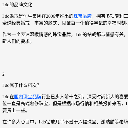
I do的品牌文化
I do婚戒是恒生集团在2006年推出的
珠宝品牌
，拥有多项专利工
全球经典婚戒，丰富的款式，见证每一个值得牢记的幸福时刻
作为一个表达温暖情感的珠宝品牌，I do的钻戒都与情感有关
新人们的要求。
2
I do属于什么档次？
I do在
国内珠宝品牌
行业已步入前十之列，深受时尚新人的喜爱。
位一直是高端奢侈珠宝，但是根据市场行情和相关报价来看，I do
要贵上一些。
在许多人心目中，I do钻戒几乎不逊于六福珠宝、谢瑞麟等