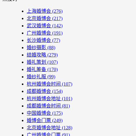
上海婚博会
(276)
北京婚博会
(217)
武汉婚博会
(142)
广州婚博会
(191)
长沙婚博会
(77)
婚纱摄影
(88)
结婚攻略
(279)
婚礼策划
(107)
婚礼筹备
(170)
婚纱礼服
(99)
杭州婚博会时间
(107)
成都婚博会
(154)
杭州婚博会地址
(101)
成都婚博会时间
(81)
中国婚博会
(175)
婚博会门票
(249)
北京婚博会地址
(128)
广州婚博会门票
(91)