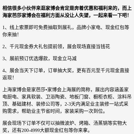
相信很多小伙伴来逛家博会肯定是奔着优惠和福利来的，而上
海家芭莎家博会在福利方面从没让人失望，一起来看一下吧！
1、线上索票即可免费抽取到展礼，品牌小家电、现金红包等
你来抽！
2、千元现金券大礼包提前领，展会现场直接当钱花
3、展前预订优选爆款，现金立马减
4、展会当天下订单，订单抽大奖，更有百元至千元现金直接
返现！
上海家博会是家芭莎•家博会上海展的简称，展出内容涵盖家
电厨电、家具软装、卫浴陶瓷、地板门窗、橱柜衣柜、涂料吊
顶、基础建材、装修公司等，2-3天内满足业主装修一站式采
购需求，帮助业主节省时间，家装采购一次到位。
展会现场下订单不仅可以抽微波炉、烤箱、汤蒸锅等实物大
奖，还有200-4999大额现金红包等你来拿。