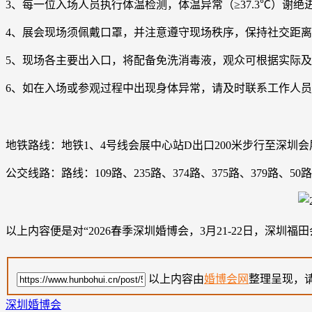
3、每一位入场人员执行体温检测，体温异常（≥37.3℃）谢绝
4、展会现场须佩戴口罩，并注意遵守现场秩序，保持社交距
5、现场各主要出入口，将配备免洗消毒液，观众可根据实际
6、如在入场或参观过程中出现身体异常，请及时联系工作人
地铁路线：地铁1、4号线会展中心站D出口200米步行至深圳会
公交线路：路线：109路、235路、374路、375路、379路、50
以上内容便是对“2026春季深圳婚博会，3月21-22日，深
以上内容由
婚博会网
整理呈现，
深圳婚博会