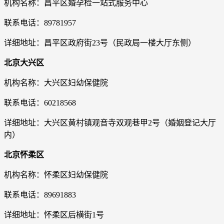
机构名称
：
昌平区婚孕检一站式服务中心
联系电话：
89781957
详细地址
：
昌平区政府街23号（民政局一楼大厅东侧）
北京大兴区
机构名称
：
大兴区妇幼保健院
联系电话：
60218568
详细地址
：
大兴区黄村镇观音寺双观巷甲2号（婚姻登记大厅
内）
北京怀柔区
机构名称
：
怀柔区妇幼保健院
联系电话：
89691883
详细地址
：
怀柔区后横街1号