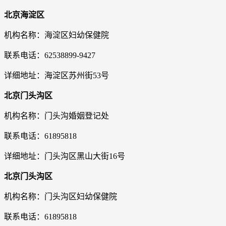
北京海淀区
机构名称
：
海淀区妇幼保健院
联系电话：
62538899-9427
详细地址
：
海淀区苏州街53号
北京门头沟区
机构名称
：
门头沟婚姻登记处
联系电话：
61895818
详细地址
：
门头沟区黑山大街16号
北京门头沟区
机构名称
：
门头沟区妇幼保健院
联系电话：
61895818