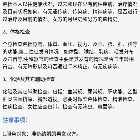
包括本人以往健康状况，过去和现在思有何种疾病、治疗情况
及目前状况如何。有无遗传病、传染病、精神病等，是否进行
过治疗及目前的情况。女方的月经史和男方的遗精史。
2、体格检查
全身检查包括身高、体重、血压、视力、及心、肺、肝、脾等
的功能;第二性征发育情况，如体型、喉结、乳房、毛发分布
及声音等;生殖器官的检查主要是其发育的情况是否与年龄相
符合，有无畸形以及可否通过手术矫正，有无疾病等。
3、化验及其它辅助检查
化验及其它辅助检查。包括：血常规、尿常规、肝功能、乙型
肝炎表面抗原、胸部透视。必要时做染色体检查、精液检查、
性病检查。女性应查白带，检查有无滴虫、霉菌等。
注意事项：
1.服务对象：准备结婚的男女双方。