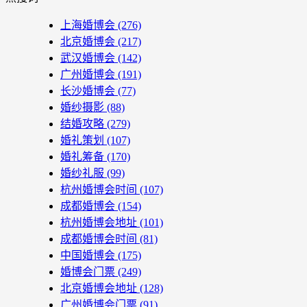
上海婚博会
(276)
北京婚博会
(217)
武汉婚博会
(142)
广州婚博会
(191)
长沙婚博会
(77)
婚纱摄影
(88)
结婚攻略
(279)
婚礼策划
(107)
婚礼筹备
(170)
婚纱礼服
(99)
杭州婚博会时间
(107)
成都婚博会
(154)
杭州婚博会地址
(101)
成都婚博会时间
(81)
中国婚博会
(175)
婚博会门票
(249)
北京婚博会地址
(128)
广州婚博会门票
(91)