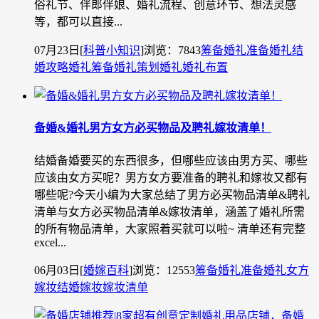
俗礼节、伴郎伴娘、婚礼流程、创意环节、想法灵感
等，都可以直接...
07月23日
[
科普小知识
]
浏览：7843
筹备婚礼
准备婚礼
结
婚攻略
婚礼筹备
婚礼策划
婚礼
婚礼布置
备婚&婚礼男方女方必买物品及聘礼嫁妆清单！
结婚备婚要买的东西很多，但哪些应该由男方买、哪些
应该由女方买呢？男方女方要准备的聘礼和嫁妆又都有
哪些呢?今天小编为大家总结了男方必买物品清单&聘礼
清单与女方必买物品清单&嫁妆清单，涵盖了婚礼所需
的所有物品清单，大家照着买就可以啦~ 清单还有完整
excel...
06月03日
[
婚嫁百科
]
浏览：12553
筹备婚礼
准备婚礼
女方
嫁妆
结婚嫁妆
嫁妆清单