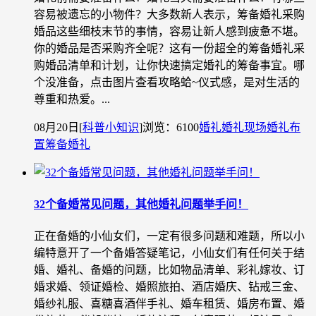
容易被遗忘的小物件？大多数新人表示，筹备婚礼采购
婚品这些细枝末节的事情，容易让新人感到疲惫不堪。
你的婚品是否采购齐全呢？这有一份超全的筹备婚礼采
购婚品清单和计划，让你快速搞定婚礼的筹备事宜。哪
个没准备，点击图片查看攻略蛤~仪式感，是对生活的
尊重和热爱。...
08月20日
[
科普小知识
]
浏览：6100
婚礼
婚礼现场
婚礼布
置
筹备婚礼
32个备婚常见问题，其他婚礼问题举手问！
正在备婚的小仙女们，一定有很多问题和难题，所以小
编特意开了一个备婚答疑笔记，小仙女们有任何关于结
婚、婚礼、备婚的问题，比如物品清单、彩礼嫁妆、订
婚求婚、领证婚检、婚照旅拍、酒店婚庆、钻戒三金、
婚纱礼服、喜糖喜酒伴手礼、婚车租赁、婚房布置、婚