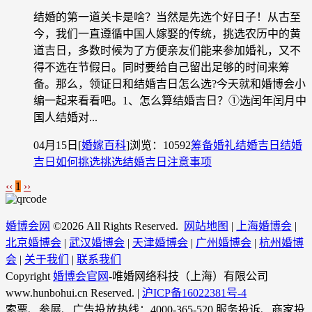
结婚的第一道关卡是啥？当然是先选个好日子！从古至
今，我们一直遵循中国人嫁娶的传统，挑选农历中的黄
道吉日，多数时候为了方便亲友们能来参加婚礼，又不
得不选在节假日。同时要给自己留出足够的时间来筹
备。那么，领证日和结婚吉日怎么选?今天就和婚博会小
编一起来看看吧。1、怎么算结婚吉日？①选闰年闰月中
国人结婚对...
04月15日
[
婚嫁百科
]
浏览：10592
筹备婚礼
结婚吉日
结婚
吉日如何挑选
挑选结婚吉日注意事项
‹‹
1
››
婚博会网
©
2026 All Rights Reserved.
网站地图
|
上海婚博会
|
北京婚博会
|
武汉婚博会
|
天津婚博会
|
广州婚博会
|
杭州婚博
会
|
关于我们
|
联系我们
Copyright
婚博会官网
-唯婚网络科技（上海）有限公司
www.hunbohui.cn Reserved. |
沪ICP备16022381号-4
索票、参展、广告投放热线：4000-365-520 服务投诉、商家投