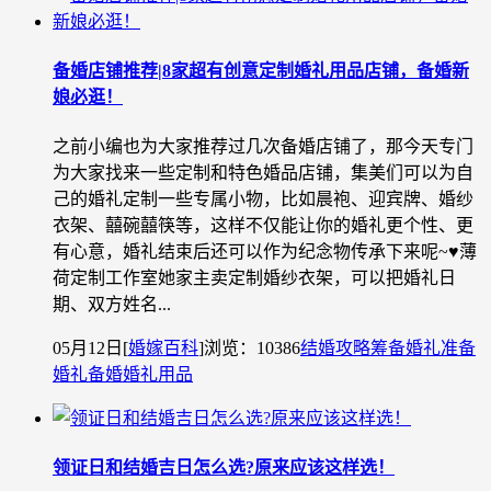
备婚店铺推荐|8家超有创意定制婚礼用品店铺，备婚新
娘必逛！
之前小编也为大家推荐过几次备婚店铺了，那今天专门
为大家找来一些定制和特色婚品店铺，集美们可以为自
己的婚礼定制一些专属小物，比如晨袍、迎宾牌、婚纱
衣架、囍碗囍筷等，这样不仅能让你的婚礼更个性、更
有心意，婚礼结束后还可以作为纪念物传承下来呢~♥薄
荷定制工作室她家主卖定制婚纱衣架，可以把婚礼日
期、双方姓名...
05月12日
[
婚嫁百科
]
浏览：10386
结婚攻略
筹备婚礼
准备
婚礼
备婚
婚礼用品
领证日和结婚吉日怎么选?原来应该这样选！