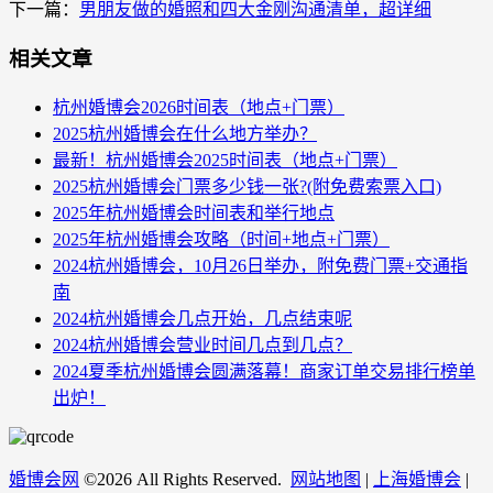
下一篇：
男朋友做的婚照和四大金刚沟通清单，超详细
相关文章
杭州婚博会2026时间表（地点+门票）
2025杭州婚博会在什么地方举办？
最新！杭州婚博会2025时间表（地点+门票）
2025杭州婚博会门票多少钱一张?(附免费索票入口)
2025年杭州婚博会时间表和举行地点
2025年杭州婚博会攻略（时间+地点+门票）
2024杭州婚博会，10月26日举办，附免费门票+交通指
南
2024杭州婚博会几点开始，几点结束呢
2024杭州婚博会营业时间几点到几点？
2024夏季杭州婚博会圆满落幕！商家订单交易排行榜单
出炉！
婚博会网
©
2026 All Rights Reserved.
网站地图
|
上海婚博会
|