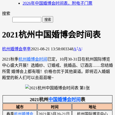
2026年中国婚博会时间表，附电子门票
搜索
2021杭州中国婚博会时间表
+
-
杭州婚博会
亭亭
2021-08-21 13:58:00
3348
A
A
2021秋季
杭州婚博会时间
已定，10月30-31日在杭州国际博览
中心盛大开展！选婚纱、订婚戒、挑婚品、订酒店……您结婚
所需 婚博会上都有哦！价格也优于其他渠道。即将迈入婚姻
殿堂的新人们可以去逛逛喔~
2021杭州
中国婚博会时间
表
城市
时间
地址
春季
杭州婚博会
2021年3月20-21日
杭州国际博览中心