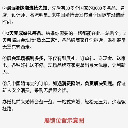
②
最in婚嫁潮流抢先知
，先后有30多个国家的3000多名品、名
店、设计师、名流明星...来中国婚博会发布当季国际前沿结婚
时尚。
③
2天完成婚礼筹备
。结婚你需要的一切都能在此一站购全，2
天亲临展会现场
“货比三家”
，各品牌商家任你挑选，婚礼筹备
无需东奔西走。
④
展会现场福利多多
，不仅有到展礼、订单礼、送现金、送家
电，各种好礼送不停。现场品牌商家更拿出最大优惠，让利新
人。
⑤凡中国婚博会的订单，
如遇消费陷阱，负责解决到底
。保证
新人安全消费，采购无后顾之忧。
办婚礼前来婚博会逛一逛，一站式筹婚，轻松无压力，少走冤
枉路。
展馆位置示意图