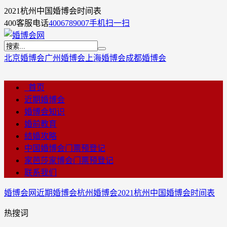
2021杭州中国婚博会时间表
400客服电话
4006789007
手机扫一扫
北京婚博会
广州婚博会
上海婚博会
成都婚博会
首页
近期婚博会
婚博会知识
婚前教育
结婚攻略
中国婚博会门票预登记
家芭莎家博会门票预登记
联系我们
婚博会网
近期婚博会
杭州婚博会
2021杭州中国婚博会时间表
热搜词