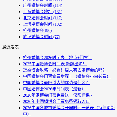
广州婚博会时间
(114)
上海婚博会地址
(131)
北京婚博会时间
(117)
上海婚博会时间
(132)
杭州婚博会
(90)
武汉婚博会时间
(77)
最近发表
杭州婚博会2026时间表（地点+门票）
2025中国婚博会时间表 新鲜出炉！
逛婚博会攻略，必看！周末有去婚博会的吗？
中国婚博会门票索票步骤！（婚博会小白必看）
中国婚博会最吸引人的优势是什么？
中国婚博会2026年时间表（最新）
2026年婚博会门票免费送，仅限情侣~
2026年中国婚博会门票免费领取入口
2026中国各城市婚博会开展时间一览表（持续更新
中）