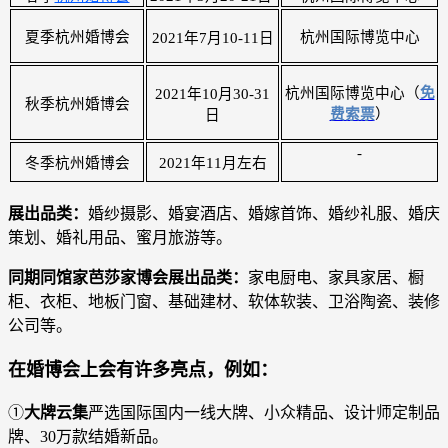
夏季杭州婚博会
杭州国际博览中心
2021年7月10-11日
杭州国际博览中心（
免
2021年10月30-31
秋季杭州婚博会
费索票
）
日
-
冬季
杭州婚博会
2021年
11月左右
展出品类：
婚纱摄影、婚宴酒店、婚嫁首饰、婚纱礼服、婚庆
策划、婚礼用品、蜜月旅游等。
同期同馆家芭莎家博会展出品类：
家电厨电、家具家居、橱
柜、衣柜、地板门窗、基础建材、软体软装、卫浴陶瓷、装修
公司等。
在婚博会上会有许多亮点，例如：
①
大牌云集
严选国际国内一线大牌、小众精品、设计师定制品
牌、30万款结婚新品。