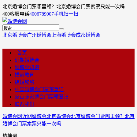
北京婚博会门票哪里领？北京婚博会门票索票只能一次吗
400客服电话
4006789007
手机扫一扫
北京婚博会
广州婚博会
上海婚博会
成都婚博会
首页
近期婚博会
婚博会知识
婚前教育
结婚攻略
中国婚博会门票预登记
家芭莎家博会门票预登记
联系我们
婚博会网
近期婚博会
北京婚博会
北京婚博会门票哪里领？北京
婚博会门票索票只能一次吗
热搜词