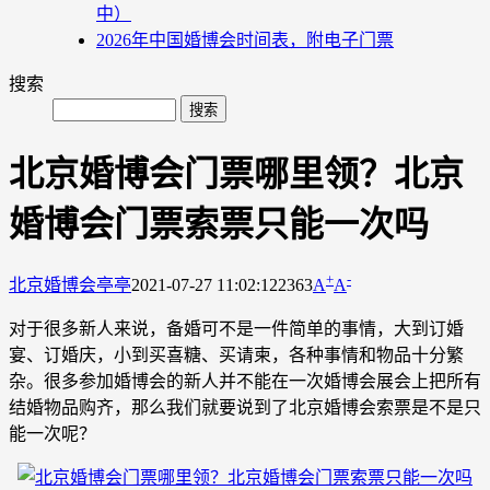
中）
2026年中国婚博会时间表，附电子门票
搜索
北京婚博会门票哪里领？北京
婚博会门票索票只能一次吗
+
-
北京婚博会
亭亭
2021-07-27 11:02:12
2363
A
A
对于很多新人来说，备婚可不是一件简单的事情，大到订婚
宴、订婚庆，小到买喜糖、买请柬，各种事情和物品十分繁
杂。很多参加婚博会的新人并不能在一次婚博会展会上把所有
结婚物品购齐，那么我们就要说到了北京婚博会索票是不是只
能一次呢？