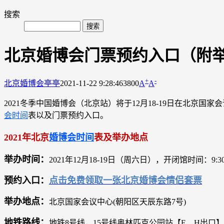
搜索
北京婚博会门票预约入口（附
+
-
北京婚博会
亭亭
2021-11-22 9:28:46
3800
A
A
2021冬季中国婚博会（北京站）将于12月18-19日在北京
会时间
表以及门票预约入口。
2021年北京
婚博会时间
表及举办地点
举办时间：
2021年12月18-19日（周六日），开闭馆时间：9:30-
预约入口：
点击免费领取一张北京婚博会情侣套票
举办地点：
北京国家会议中心(朝阳区天辰东路7号)
地铁路线：
地铁8号线，15号线奥林匹克公园站【E、H出口