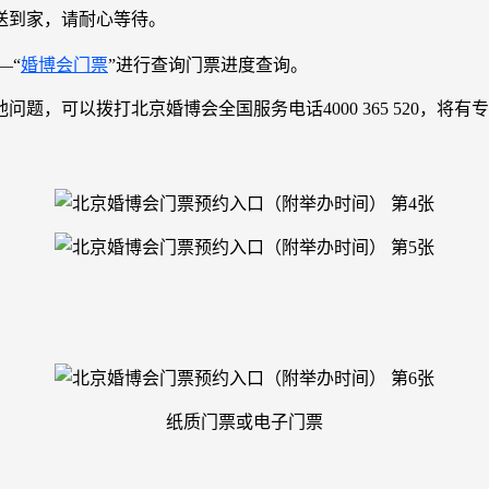
送到家，请耐心等待。
—“
婚博会门票
”进行查询门票进度查询。
，可以拨打北京婚博会全国服务电话4000 365 520，将
纸质门票或电子门票