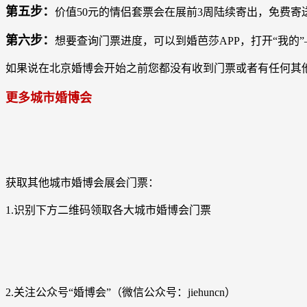
第五步：
价值50元的情侣套票会在展前3周陆续寄出，免费寄
第六步：
想要查询门票进度，可以到婚芭莎APP，打开“我的”
如果说在北京婚博会开始之前您都没有收到门票或者有任何其他问题
更
多城市婚博会
获取其他城市婚博会展会门票：
1.识别下方二维码领取各大城市婚博会门票
2.关注公众号“婚博会”（微信公众号：jiehuncn）