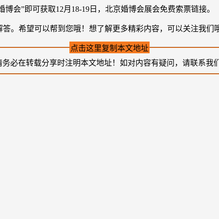
博会”即可获取12月18-19日，北京婚博会展会免费索票链接。
解答。希望可以帮到您哦！想了解更多精彩内容，可以关注我们
点击这里复制本文地址
请务必在转载分享时注明本文地址！如对内容有疑问，请联系我