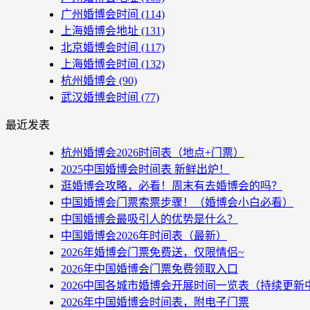
广州婚博会时间
(114)
上海婚博会地址
(131)
北京婚博会时间
(117)
上海婚博会时间
(132)
杭州婚博会
(90)
武汉婚博会时间
(77)
最近发表
杭州婚博会2026时间表（地点+门票）
2025中国婚博会时间表 新鲜出炉！
逛婚博会攻略，必看！周末有去婚博会的吗？
中国婚博会门票索票步骤！（婚博会小白必看）
中国婚博会最吸引人的优势是什么？
中国婚博会2026年时间表（最新）
2026年婚博会门票免费送，仅限情侣~
2026年中国婚博会门票免费领取入口
2026中国各城市婚博会开展时间一览表（持续更新
2026年中国婚博会时间表，附电子门票