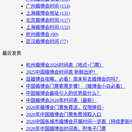
广州婚博会时间
(114)
上海婚博会地址
(131)
北京婚博会时间
(117)
上海婚博会时间
(132)
杭州婚博会
(90)
武汉婚博会时间
(77)
最近发表
杭州婚博会2026时间表（地点+门票）
2025中国婚博会时间表 新鲜出炉！
逛婚博会攻略，必看！周末有去婚博会的吗？
中国婚博会门票索票步骤！（婚博会小白必看）
中国婚博会最吸引人的优势是什么？
中国婚博会2026年时间表（最新）
2026年婚博会门票免费送，仅限情侣~
2026年中国婚博会门票免费领取入口
2026中国各城市婚博会开展时间一览表（持续更新
2026年中国婚博会时间表，附电子门票