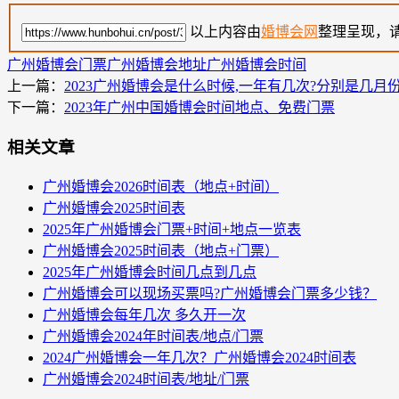
以上内容由
婚博会网
整理呈现，
广州婚博会门票
广州婚博会地址
广州婚博会时间
上一篇：
2023广州婚博会是什么时候,一年有几次?分别是几月
下一篇：
2023年广州中国婚博会时间地点、免费门票
相关文章
广州婚博会2026时间表（地点+时间）
广州婚博会2025时间表
2025年广州婚博会门票+时间+地点一览表
广州婚博会2025时间表（地点+门票）
2025年广州婚博会时间几点到几点
广州婚博会可以现场买票吗?广州婚博会门票多少钱？
广州婚博会每年几次 多久开一次
广州婚博会2024年时间表/地点/门票
2024广州婚博会一年几次？广州婚博会2024时间表
广州婚博会2024时间表/地址/门票