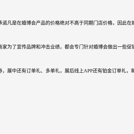
承诺凡是在婚博会产品的价格绝对不高于同期门店价格，因此在
商家为了宣传品牌和冲击业绩，都会专门针对婚博会做出一些促
展中还有订单礼、多单礼，展后线上APP还有铂金订单礼，新款