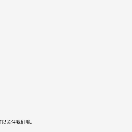
可以关注我们哦。