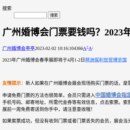
搜索
广州婚博会门票要钱吗？202
+
-
广州婚博会
亭亭
2023-02-02 10:16:10
4366
A
A
2023年广州婚博会春季展即将于4月1-2日
琶洲保利世贸博览馆
友情提示：
新人如果在广州婚博会展会现场购买门票的话，是
中国婚博会指
申请免费门票的方法也很简单，会员只需进入
手机号码、邮寄地址、所需代金券等有效信息，点击索票。索
展前一周免费寄送到你手中，请注意查收哦！
如果索票成功，但没有收到门票或者门票丢失的会员，展会当天