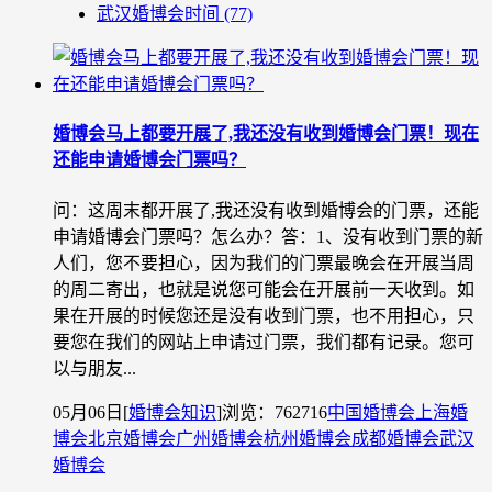
武汉婚博会时间
(77)
婚博会马上都要开展了,我还没有收到婚博会门票！现在
还能申请婚博会门票吗？
问：这周末都开展了,我还没有收到婚博会的门票，还能
申请婚博会门票吗？怎么办？答：1、没有收到门票的新
人们，您不要担心，因为我们的门票最晚会在开展当周
的周二寄出，也就是说您可能会在开展前一天收到。如
果在开展的时候您还是没有收到门票，也不用担心，只
要您在我们的网站上申请过门票，我们都有记录。您可
以与朋友...
05月06日
[
婚博会知识
]
浏览：762716
中国婚博会
上海婚
博会
北京婚博会
广州婚博会
杭州婚博会
成都婚博会
武汉
婚博会