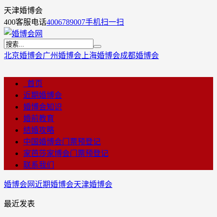
天津婚博会
400客服电话
4006789007
手机扫一扫
北京婚博会
广州婚博会
上海婚博会
成都婚博会
首页
近期婚博会
婚博会知识
婚前教育
结婚攻略
中国婚博会门票预登记
家芭莎家博会门票预登记
联系我们
婚博会网
近期婚博会
天津婚博会
最近发表