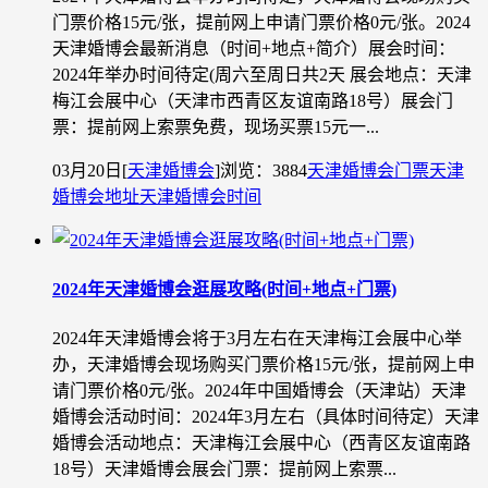
门票价格15元/张，提前网上申请门票价格0元/张。2024
天津婚博会最新消息（时间+地点+简介）展会时间：
2024年举办时间待定(周六至周日共2天 展会地点：天津
梅江会展中心（天津市西青区友谊南路18号）展会门
票：提前网上索票免费，现场买票15元一...
03月20日
[
天津婚博会
]
浏览：3884
天津婚博会门票
天津
婚博会地址
天津婚博会时间
2024年天津婚博会逛展攻略(时间+地点+门票)
2024年天津婚博会将于3月左右在天津梅江会展中心举
办，天津婚博会现场购买门票价格15元/张，提前网上申
请门票价格0元/张。2024年中国婚博会（天津站）天津
婚博会活动时间：2024年3月左右（具体时间待定）天津
婚博会活动地点：天津梅江会展中心（西青区友谊南路
18号）天津婚博会展会门票：提前网上索票...