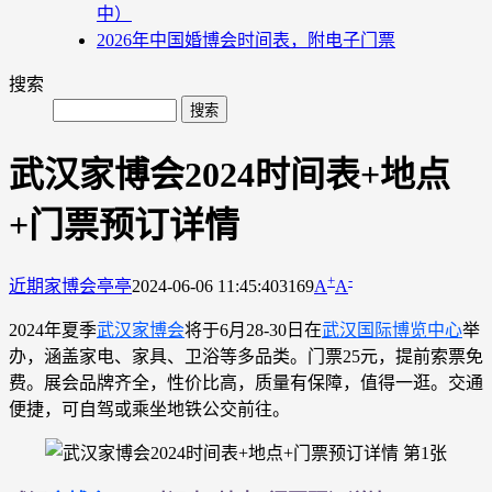
中）
2026年中国婚博会时间表，附电子门票
搜索
武汉家博会2024时间表+地点
+门票预订详情
+
-
近期家博会
亭亭
2024-06-06 11:45:40
3169
A
A
2024年夏季
武汉家博会
将于6月28-30日在
武汉国际博览中心
举
办，涵盖家电、家具、卫浴等多品类。门票25元，提前索票免
费。展会品牌齐全，性价比高，质量有保障，值得一逛。交通
便捷，可自驾或乘坐地铁公交前往。