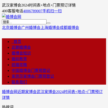
武汉家博会2024时间表+地点+门票预订详情
400客服电话
4006789007
手机扫一扫
北京婚博会
广州婚博会
上海婚博会
成都婚博会
首页
近期婚博会
婚博会知识
婚前教育
结婚攻略
中国婚博会门票预登记
家芭莎家博会门票预登记
联系我们
婚博会网
近期家博会
武汉家博会2024时间表+地点+门票预订
详情
热搜词