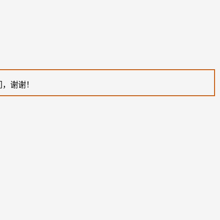
。
们，谢谢！