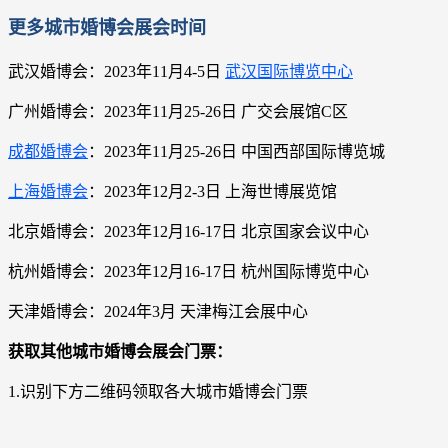
更多城市婚博会展会时间
武汉婚博会：2023年11月4-5日
武汉国际博览中心
广州婚博会：2023年11月25-26日 广交会展馆C区
成都婚博会
：2023年11月25-26日 中国西部国际博览城
上海婚博会
：2023年12月2-3日 上海世博展览馆
北京婚博会：2023年12月16-17日 北京国家会议中心
杭州婚博会：2023年12月16-17日 杭州国际博览中心
天津婚博会：2024年3月 天津梅江会展中心
获取其他城市婚博会展会门票：
1.识别下方二维码领取各大城市婚博会门票