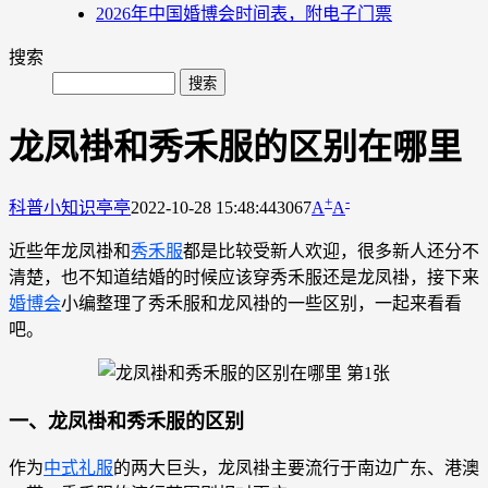
2026年中国婚博会时间表，附电子门票
搜索
龙凤褂和秀禾服的区别在哪里
+
-
科普小知识
亭亭
2022-10-28 15:48:44
3067
A
A
近些年龙凤褂和
秀禾服
都是比较受新人欢迎，很多新人还分不
清楚，也不知道结婚的时候应该穿秀禾服还是龙凤褂，接下来
婚博会
小编整理了秀禾服和龙风褂的一些区别，一起来看看
吧。
一、龙凤褂和秀禾服的区别
作为
中式礼服
的两大巨头，龙凤褂主要流行于南边广东、港澳