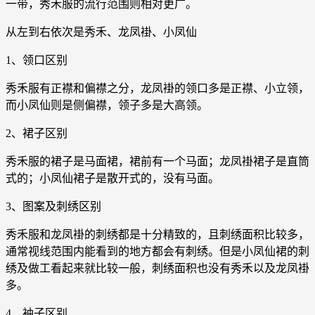
一带，秀禾服的流行范围则相对更广。
从左到右依次是秀禾、龙凤褂、小凤仙
1、领口区别
秀禾服有正襟和偏襟之分，龙凤褂的领口多是正襟、小立领，
而小凤仙则是侧偏襟，领子多是大高领。
2、裙子区别
秀禾服的裙子是马面裙，裙前有一个马面；龙凤褂裙子是直筒
式的；小凤仙裙子是散开式的，没有马面。
3、图案及刺绣区别
秀禾服和龙凤褂的刺绣都是十分精致的，且刺绣面积比较多，
通常视线范围内能看到的地方都会有刺绣。但是小凤仙裙的刺
绣及做工看起来就比较一般，刺绣面积也没有秀禾以及龙凤褂
多。
4、袖子区别