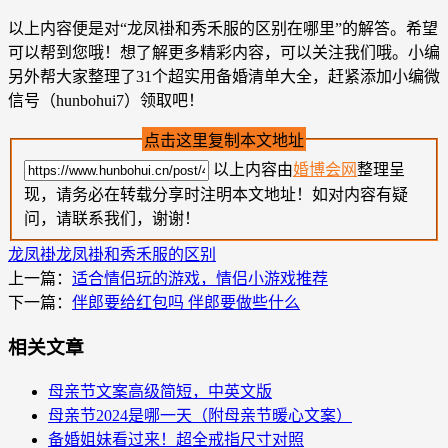
以上内容便是对“龙凤褂和秀禾服的区别在哪里”的解答。希望
可以帮到您哦！想了解更多精彩内容，可以关注我们哦。小编
另外帮大家整理了31个超实用备婚清单大全，赶紧添加小编微
信号（hunbohui7）领取吧！
点击这里复制本文地址
以上内容由
婚博会网
整理呈
现，请务必在转载分享时注明本文地址！如对内容有疑
问，请联系我们，谢谢！
龙凤褂
龙凤褂和秀禾服的区别
上一篇：
适合情侣玩的游戏，情侣小游戏推荐
下一篇：
伴郎要给红包吗 伴郎要做些什么
相关文章
母亲节文案高级简短，中英文版
母亲节2024是哪一天（附母亲节暖心文案）
备婚姐妹看过来！超全戒指尺寸对照