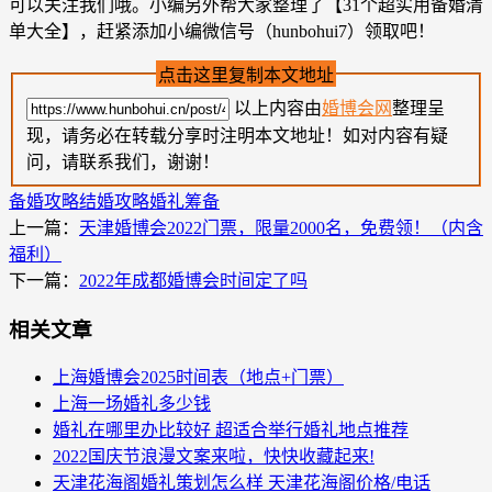
可以关注我们哦。小编另外帮大家整理了【31个超实用备婚清
单大全】，赶紧添加小编微信号（hunbohui7）领取吧！
点击这里复制本文地址
以上内容由
婚博会网
整理呈
现，请务必在转载分享时注明本文地址！如对内容有疑
问，请联系我们，谢谢！
备婚攻略
结婚攻略
婚礼筹备
上一篇：
天津婚博会2022门票，限量2000名，免费领！（内含
福利）
下一篇：
2022年成都婚博会时间定了吗
相关文章
上海婚博会2025时间表（地点+门票）
上海一场婚礼多少钱
婚礼在哪里办比较好 超适合举行婚礼地点推荐
2022国庆节浪漫文案来啦，快快收藏起来!
天津花海阁婚礼策划怎么样 天津花海阁价格/电话