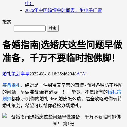
中）
2026年中国婚博会时间表，附电子门票
搜索
备婚指南|选婚庆这些问题早做
准备，千万不要临时抱佛脚！
+
-
婚礼策划
亭亭
2022-08-18 16:35:46
2948
A
A
筹备婚礼
，绝对是一件甜蜜又辛苦的事情~面对各种防不胜防
的问题，早做准备hin有必要！！！毕竟，不是所有的
婚礼策
划师
都能get到你的婚礼idea~婚庆怎么选，超全攻略教你玩转
婚礼策划，希望可以帮你轻松办场婚礼。