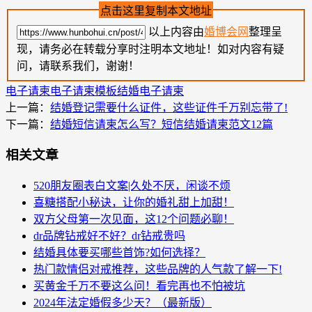
点击这里复制本文地址
以上内容由
婚博会网
整理呈
现，请务必在转载分享时注明本文地址！如对内容有疑
问，请联系我们，谢谢！
电子请柬
电子请柬模板
结婚电子请柬
上一篇：
结婚登记需要什么证件，这些证件千万别忘带了!
下一篇：
结婚短信请柬怎么写？短信结婚请柬范文12篇
相关文章
520朋友圈表白文案|久处不厌，闲谈不烦
喜糖搭配小秘诀，让你的婚礼甜上加甜！
双方父母第一次见面，这12个问题必聊！
dr品牌钻戒好不好？dr钻戒贵吗
结婚具体要买哪些首饰?如何选择？
热门款情侣对戒推荐，这些品牌的人气款了解一下!
买黄金千万不要这么问！看完再也不怕被坑
2024年法定婚假多少天？（最新版）