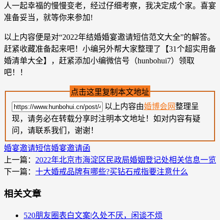
人一起幸福的慢慢变老，经过仔细考察，我决定成个家。喜宴
准备妥当，就等你来参加!
以上内容便是对“2022年结婚婚宴邀请短信范文大全”的解答。
赶紧收藏准备起来吧！小编另外帮大家整理了【31个超实用备
婚清单大全】，赶紧添加小编微信号（hunbohui7）领取
吧！！
点击这里复制本文地址
以上内容由
婚博会网
整理呈
现，请务必在转载分享时注明本文地址！如对内容有疑
问，请联系我们，谢谢！
婚宴邀请短信
婚宴邀请函
上一篇：
2022年北京市海淀区民政局婚姻登记处相关信息一览
下一篇：
十大婚戒品牌有哪些?买钻石戒指要注意什么
相关文章
520朋友圈表白文案|久处不厌，闲谈不烦