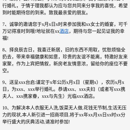
行婚礼，于情于理我都认为应与您共同来分享我的喜悦，希望
到时能期待您的到来。致我最亲爱的朋友。
7、诚挚的邀请您于x月x日x时来参加我和xx女士的婚宴，可千
万记得准时到哦!地址就在xx
酒店
，期待与您一起见证我的幸
福!
8、择良辰吉日，我喜迁新居，旧的东西不用取，忧愁烦恼全
扔去，带来幸福健康和如意，珍贵的友谊不能离，特邀好友来
家聚，作为上宾把情叙，新房老友情意浓，留给你的座位不要
空。
9、送呈xxx台启:谨定于x年公历x月x日（星期x），农历x月x
日，为xxx、xxx举行婚礼。恭请xxx、xxx夫妇（或者写xxx携
夫人、xxx携家眷，xxx与先生）光临xxx酒店。
10、为解决本人衣服无人洗,饭菜无人做,花钱无节制,生活无压
力的现状,本人新引进一招商项目,将于xx年xx月xx日xx时xx分
举行盛大的庆典活动,请准时参加!