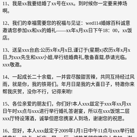
11、我是xx我要结婚了xx号在xxx。到时候你一定要来捧场
啊。
12、我们的幸福需要您的祝福与见证：wed114婚嫁百科诚意
邀请您参加xx和xx的婚礼——xx年x月xx日下午18：00，xx饭
店。
13、送呈xxx台启:公历x年x月x日,谨订于(星期x)农历x年x月x
日,为xxx先生和xxx小姐,举行结婚典礼,敬备喜筵,恭请光临。
xxx敬邀。
14、一起成长二十余载，一并尝尽酸甜苦辣，共同互持经过风
雨，就是你，我的铁哥们。年月日是我的大喜日子，特邀你来
帮我庆贺，没你不行，记得来哟!
15、各位亲爱的朋友们，你们好!本人xxx兹定于xxx年xx月xx
日午时xx点与xxx进行举行婚礼答谢宴，所以在xxx饭馆二层
xxx厅特设薄酒，诚挚但愿您携家人到场，谢谢您的祝愿。
16、您好，本人xxx兹定于2009年1月1日中午11点与xxx举行结