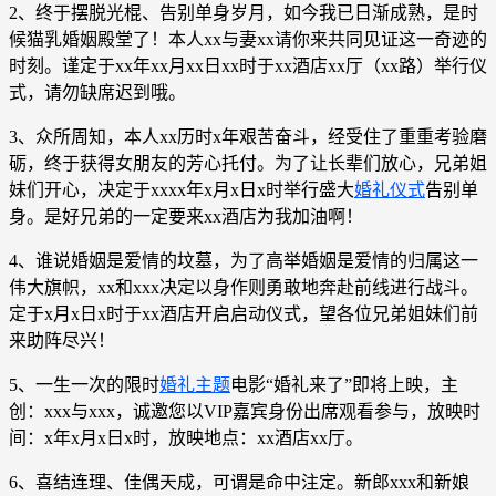
2、终于摆脱光棍、告别单身岁月，如今我已日渐成熟，是时
候猫乳婚姻殿堂了！本人xx与妻xx请你来共同见证这一奇迹的
时刻。谨定于xx年xx月xx日xx时于xx酒店xx厅（xx路）举行仪
式，请勿缺席迟到哦。
3、众所周知，本人xx历时x年艰苦奋斗，经受住了重重考验磨
砺，终于获得女朋友的芳心托付。为了让长辈们放心，兄弟姐
妹们开心，决定于xxxx年x月x日x时举行盛大
婚礼仪式
告别单
身。是好兄弟的一定要来xx酒店为我加油啊！
4、谁说婚姻是爱情的坟墓，为了高举婚姻是爱情的归属这一
伟大旗帜，xx和xxx决定以身作则勇敢地奔赴前线进行战斗。
定于x月x日x时于xx酒店开启启动仪式，望各位兄弟姐妹们前
来助阵尽兴！
5、一生一次的限时
婚礼主题
电影“婚礼来了”即将上映，主
创：xxx与xxx，诚邀您以VIP嘉宾身份出席观看参与，放映时
间：x年x月x日x时，放映地点：xx酒店xx厅。
6、喜结连理、佳偶天成，可谓是命中注定。新郎xxx和新娘