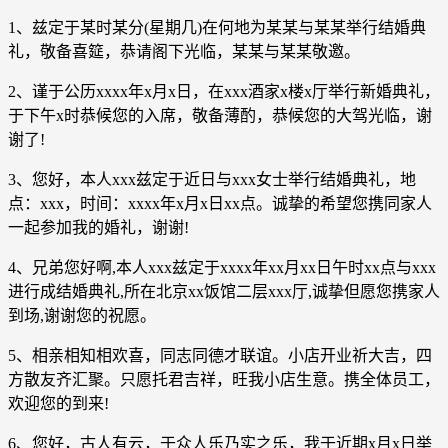
1、兹定于某时某分(星期几)在何地为某某与某某举行结婚典
礼，敬备喜筵，恭请阁下光临，某某与某某敬邀。
2、谨于公历xxxx年x月x日，在xxx酒家x楼x厅举行新婚典礼，
于下午x时恭候您的入席，敬备薄酌，恭候您的大驾光临，谢
谢了!
3、您好，本人xxx兹定于近日与xxx女士举行结婚典礼，地
点：xxx，时间：xxxx年x月x日xx点。诚挚的希望您携同家人
一起参加我的婚礼，谢谢!
4、兄弟您好啊,本人xxx兹定于xxxx年xx月xx日午时xx点与xxx
进行成结婚典礼,所在北京xx饭馆二层xxx厅,诚挚但愿您携家人
到场,谢谢您的祝愿。
5、相亲相知相欢喜，同志同德才联谊。小店开业祈大吉，四
方散友齐汇聚。只愿托君吉祥，旺我小店生意。携全体员工，
欢迎您的到来!
6、您好，古人有云，于众人乐乃实之乐，我于近期x月x日举