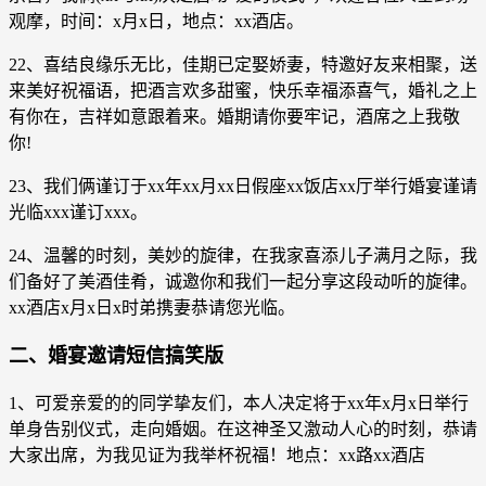
观摩，时间：x月x日，地点：xx酒店。
22、喜结良缘乐无比，佳期已定娶娇妻，特邀好友来相聚，送
来美好祝福语，把酒言欢多甜蜜，快乐幸福添喜气，婚礼之上
有你在，吉祥如意跟着来。婚期请你要牢记，酒席之上我敬
你!
23、我们俩谨订于xx年xx月xx日假座xx饭店xx厅举行婚宴谨请
光临xxx谨订xxx。
24、温馨的时刻，美妙的旋律，在我家喜添儿子满月之际，我
们备好了美酒佳肴，诚邀你和我们一起分享这段动听的旋律。
xx酒店x月x日x时弟携妻恭请您光临。
二、婚宴邀请短信搞笑版
1、可爱亲爱的的同学挚友们，本人决定将于xx年x月x日举行
单身告别仪式，走向婚姻。在这神圣又激动人心的时刻，恭请
大家出席，为我见证为我举杯祝福！地点：xx路xx酒店