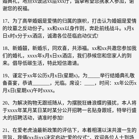
婚典礼，地点xx饭店xx层xxx厅，诚挚希望您携家人参加，谢
谢您的祝福。
17、为了高举婚姻是爱情的归属的旗帜，打击认为婚姻是爱情
的坟墓之反动份子。xx和xxx以身作则，奔赴前线战斗。x月x
日x时x分于xx酒店，诚邀各位莅临启动仪式!
18、新婚囍，新婚乐，同欢喜，共添福。xx和xx共邀您参加我
们的婚礼，xxxx年x月x日xx酒店，我们恭候您和您家人的到
来。倡导低碳生活，特此短信邀请。
19、谨定于xx年公历x月x日(星期x)，为_____举行结婚典礼敬
备喜宴，恭请_______，光临。席设：____，时间：xx年公历x
月x日(星期xx)午时xxxx。
20、为解决购物无跟班随从，为摆脱狂蜂浪蝶的骚扰，本人将
于xxxx年某月某日某时某分公开招聘一名贴身跟班，特举行盛
大的招聘活动，请准时参加!
21、在爱老虎油最新政策的评估下，本着相濡以沫共渡一生的
宗旨，我俩(xx与xx)决定启动“爱的仪式”，欢迎各位人士到场