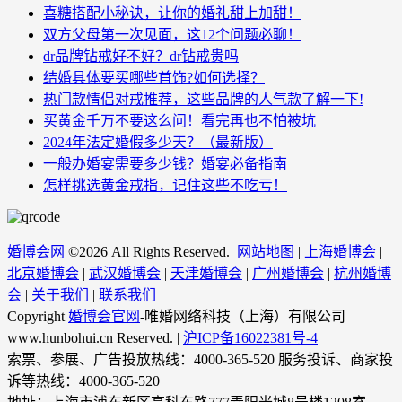
喜糖搭配小秘诀，让你的婚礼甜上加甜！
双方父母第一次见面，这12个问题必聊！
dr品牌钻戒好不好？dr钻戒贵吗
结婚具体要买哪些首饰?如何选择？
热门款情侣对戒推荐，这些品牌的人气款了解一下!
买黄金千万不要这么问！看完再也不怕被坑
2024年法定婚假多少天？（最新版）
一般办婚宴需要多少钱？婚宴必备指南
怎样挑选黄金戒指，记住这些不吃亏！
婚博会网
©
2026 All Rights Reserved.
网站地图
|
上海婚博会
|
北京婚博会
|
武汉婚博会
|
天津婚博会
|
广州婚博会
|
杭州婚博
会
|
关于我们
|
联系我们
Copyright
婚博会官网
-唯婚网络科技（上海）有限公司
www.hunbohui.cn Reserved. |
沪ICP备16022381号-4
索票、参展、广告投放热线：4000-365-520 服务投诉、商家投
诉等热线：4000-365-520