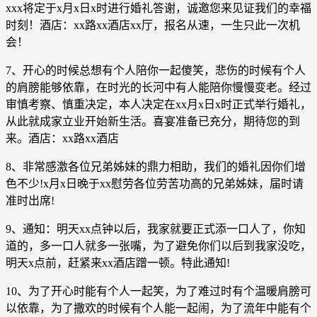
xxx将定于x月x日x时进行婚礼答谢，诚邀您来见证我们的幸福
时刻！酒店：xx路xx酒店xx厅，报名从速，一生只此一次机
会！
7、开心的时候总想有个人陪你一起傻笑，悲伤的时候有个人
的肩膀能够依靠，在时光的长河中有人能陪你慢慢变老。经过
审慎考察、慎重决定，本人决定在xx月x日x时正式举行婚礼，
从此就成家立业开始新生活。喜宴准备已充分，期待您的到
来。酒店：xx路xx酒店
8、非常感激各位兄弟姊妹的鼎力相助，我们的婚礼因你们增
色不少!x月x日晚于xx慰劳各位劳苦功高的兄弟姊妹，届时请
准时出席!
9、通知：明天xx点钟以后，我家就要正式添一口人了，你知
道的，多一口人就多一张嘴，为了避免你们以后到我家没吃，
明天x点前，赶紧来xx酒店蹭一顿。特此通知!
10、为了开心时能有个人一起笑，为了难过时有个温暖肩膀可
以依靠，为了撒欢的时候有个人能一起闹，为了流年中能有个