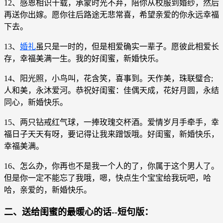
12、感恩相识十载，承蒙时光不弃，陪你从校服到婚纱，然后
再送你出嫁。愿你往后路途无悲常喜，希望亲爱的你永远幸福
下去。
13、
婚礼
虽只是一时的，但是相爱确实一辈子。愿彼此相爱长
存，幸福美满一生。我的好闺蜜，新婚快乐。
14、阳光照，小鸟叫，花含笑，喜事到。天作美，珠联璧合;
人和美，永沐爱河。恭祝好闺蜜：佳偶天成，花好月圆，永结
同心，新婚快乐。
15、两只钻戒红气球，一捧玫瑰交杯酒。爱情岁月手牵手，幸
福日子天天有呀，要记得让我来蹭饭哦。好闺蜜，新婚快乐，
幸福美满。
16、怎么办，你再也不是我一个人的了，你属于这个男人了。
但是你一定不能忘了我哦，嗯，快点生个宝宝给我玩吧，哈
哈，亲爱的，新婚快乐。
二、送给闺蜜的最暖心的话--短句版：