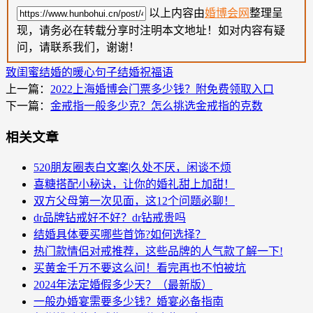
以上内容由
婚博会网
整理呈
现，请务必在转载分享时注明本文地址！如对内容有疑
问，请联系我们，谢谢！
致闺蜜结婚的暖心句子
结婚祝福语
上一篇：
2022上海婚博会门票多少钱？附免费领取入口
下一篇：
金戒指一般多少克？怎么挑选金戒指的克数
相关文章
520朋友圈表白文案|久处不厌，闲谈不烦
喜糖搭配小秘诀，让你的婚礼甜上加甜！
双方父母第一次见面，这12个问题必聊！
dr品牌钻戒好不好？dr钻戒贵吗
结婚具体要买哪些首饰?如何选择？
热门款情侣对戒推荐，这些品牌的人气款了解一下!
买黄金千万不要这么问！看完再也不怕被坑
2024年法定婚假多少天？（最新版）
一般办婚宴需要多少钱？婚宴必备指南