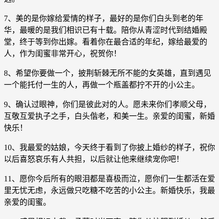
7、美的是你嫁给爱情的样子，最好的是你们白头到老的年
华，最暖的是我们相识已有十载。陪你从青涩时代到结婚殿
堂，终于等到你出嫁。看着你在最合适的年纪，嫁给最爱的
人，作为闺蜜非常开心，祝贺你！
8、希望你要做一个，披荆斩棘无所不能的女英雄，直到遇见
一个能托付一生的人，再做一个瓶盖都拧不开的小公主。
9、确认过眼神，你们是彼此对的人。愿未来你们孝顺父母，
互敬互爱执子之手，白头偕老，和美一生。亲爱的闺蜜，新婚
快乐！
10、我最爱的姑娘，今天终于看到了你披上婚纱的样子，祝你
以后喜怒哀乐有人共担，以后就让他来继续宠你吧！
11、愿你今后所有的眼泪都是喜极而泣，愿你们一生都活在爱
里无忧无虑，永远做只吃糖不吃苦的小公主。新婚快乐，我最
亲爱的闺蜜。