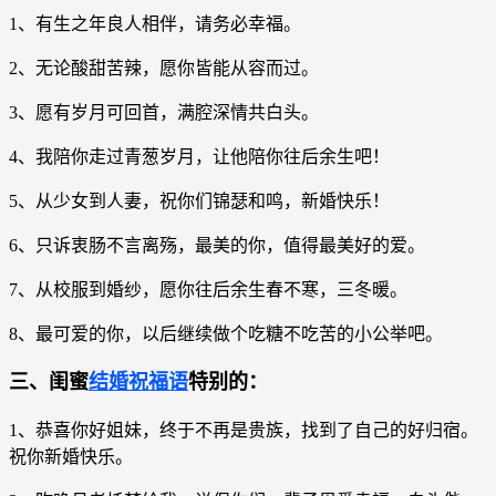
1、有生之年良人相伴，请务必幸福。
2、无论酸甜苦辣，愿你皆能从容而过。
3、愿有岁月可回首，满腔深情共白头。
4、我陪你走过青葱岁月，让他陪你往后余生吧！
5、从少女到人妻，祝你们锦瑟和鸣，新婚快乐！
6、只诉衷肠不言离殇，最美的你，值得最美好的爱。
7、从校服到婚纱，愿你往后余生春不寒，三冬暖。
8、最可爱的你，以后继续做个吃糖不吃苦的小公举吧。
三、闺蜜
结婚祝福语
特别的：
1、恭喜你好姐妹，终于不再是贵族，找到了自己的好归宿。
祝你新婚快乐。