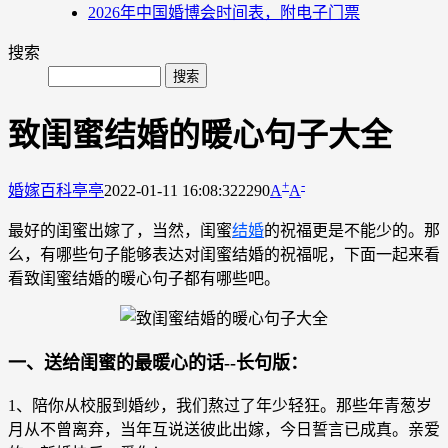
2026年中国婚博会时间表，附电子门票
搜索
致闺蜜结婚的暖心句子大全
+
-
婚嫁百科
亭亭
2022-01-11 16:08:32
2290
A
A
最好的闺蜜出嫁了，当然，闺蜜
结婚
的祝福更是不能少的。那
么，有哪些句子能够表达对闺蜜结婚的祝福呢，下面一起来看
看致闺蜜结婚的暖心句子都有哪些吧。
一、送给闺蜜的最暖心的话--长句版：
1、陪你从校服到婚纱，我们熬过了年少轻狂。那些年青葱岁
月从不曾离弃，当年互说送彼此出嫁，今日誓言已成真。亲爱