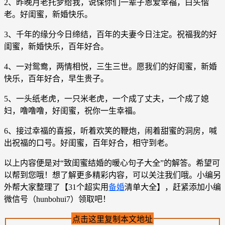
2、昨晚月老托梦给我，说保你们一辈子恩爱幸福，白头偕
老。好闺蜜，新婚快乐。
3、千年的缘分今日缔结，百年的夫妻今日注定。祝福我的好
闺蜜，新婚快乐，百年好合。
4、一对鸳鸯，两情相悦，三生三世。愿我们的好闺蜜，新婚
快乐，百年好合，早生贵子。
5、一头纸老虎，一只米老虎，一个成了丈夫，一个成了媳
妇，噜噜噜，好闺蜜，祝你一生幸福。
6、接过幸福的喜报，听着欢笑的鞭炮，闹着甜蜜的洞房，喊
出祝福的口号。好闺蜜，百年好合，相守到老。
以上内容便是对“致闺蜜结婚的暖心句子大全”的解答。希望可
以帮到您哦！想了解更多精彩内容，可以关注我们哦。小编另
外帮大家整理了【31个超实用
备婚
清单大全】，赶紧添加小编
微信号（hunbohui7）领取吧！
点击这里复制本文地址