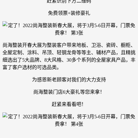
赶紧识别下方二维码
免费领票+装修豪礼
尚海整装
开春大展
为整装客户带来地板、卫浴、瓷砖、橱柜、
全屋定制、涂料、吊顶、轻钢龙骨等等主、辅材产品，且精挑
细选出了5大品牌、8大风格、30多个系列的全屋家具产品，丰
富了客户选材的可选品类。
为感恩新老顾客对我们的大力支持
尚海整装门店6
大豪礼等您来拿！
赶紧来看看吧！