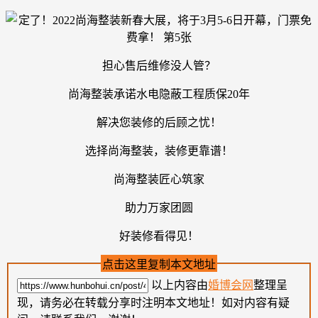
担心售后维修没人管？
尚海整装承诺水电隐蔽工程质保20年
解决您装修的后顾之忧！
选择尚海整装，装修更靠谱！
尚海整装匠心筑家
助力万家团圆
好装修看得见！
点击这里复制本文地址
以上内容由
婚博会网
整理呈
现，请务必在转载分享时注明本文地址！如对内容有疑