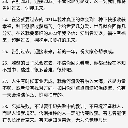
23、告别2021，迎接2022。不管你是男是女，这一刻我们都将
告别过去，迎接未来。
24、在这就要过去的2021年我才真正的体会到：种下快乐收获
幸福，种下怨恨收获痛苦。你给世界几分爱，世界就会回你几
分爱。在这就要来临的2022年我坚信：爱出者爱返，福往者福
来，超越过去，拥抱更加美好的未来。
25、告别过去，迎接未来，新的一年，祝大家心想事成。
26、难熬的日子总会过去，不信你回头看看，你都已经在不知
不觉中，熬过了很多苦难，很棒吧。
27、人生有时候事业无成，就像河流没有融入大海，这是力量
不够，或者没有找对方向。如果你把点点滴滴积涓成流，总有
一天会浩浩荡荡，惊涛拍岸的。
28、忘掉失败，不过要牢记失败中的教训。不是境况造就人，
而是人造就境况。含泪播种的人一定能含笑收获。有志者能使
石头长出青草来。有志始知蓬莱近，无为总觉咫尺远