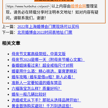
以上内容由
婚博会网
整理呈
现，请务必在转载分享时注明本文地址！如对内容有疑
问，请联系我们，谢谢！
上一篇：
2022年上海婚博会门票现场可以买吗
下一篇：
北京婚博会2022时间表地址/门票
相关文章
母亲节文案高级简短，中英文版
母亲节2024是哪一天（附母亲节暖心文案）
备婚姐妹看过来！超全戒指尺寸对照
婚宴用什么酒：精心挑选，宴席更精彩
婚车攻略 | 婚车是借or租？新人必看！
准新人一定要知道的婚车禁忌
六福珠宝怎么样？质量好吗？
婚车一般几辆比较好
选婚戒无从下手？那就从选择品牌开始！
黄金首饰购买避坑！千万别选这些！