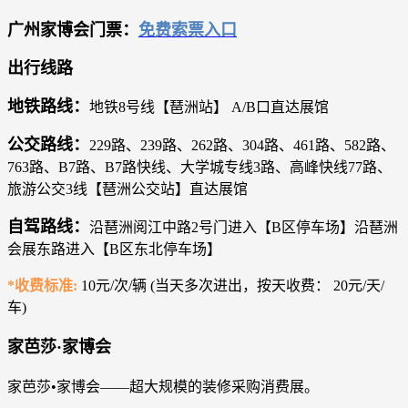
广州
家博会
门票：
免费索票入口
出行线路
地铁路线：
地铁8号线【琶洲站】 A/B口直达展馆
公交路线：
229路、239路、262路、304路、461路、582路、
763路、B7路、B7路快线、大学城专线3路、高峰快线77路、
旅游公交3线【琶洲公交站】直达展馆
自驾路线：
沿琶洲阅江中路2号门进入【B区停车场】沿琶洲
会展东路进入【B区东北停车场】
*收费标准:
10元/次/辆 (当天多次进出，按天收费： 20元/天/
车)
家芭莎·家博会
家芭莎•家博会——超大规模的装修采购消费展。