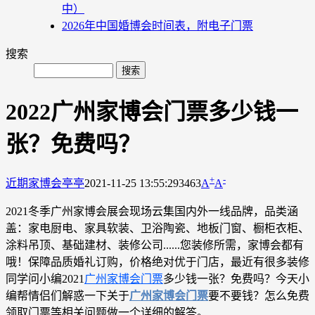
中）
2026年中国婚博会时间表，附电子门票
搜索
2022广州家博会门票多少钱一
张？免费吗？
+
-
近期家博会
亭亭
2021-11-25 13:55:29
3463
A
A
2021冬季广州家博会展会现场云集国内外一线品牌，品类涵
盖：家电厨电、家具软装、卫浴陶瓷、地板门窗、橱柜衣柜、
涂料吊顶、基础建材、装修公司......您装修所需，家博会都有
哦！保障品质婚礼订购，价格绝对优于门店，最近有很多装修
同学问小编2021
广州家博会门票
多少钱一张？免费吗？今天小
编帮情侣们解惑一下关于
广州家博会门票
要不要钱？怎么免费
领取门票等相关问题做一个详细的解答。