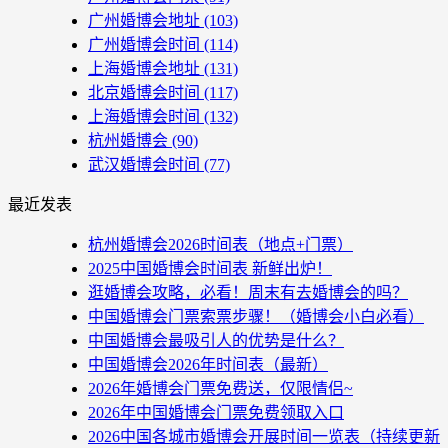
广州婚博会地址
(103)
广州婚博会时间
(114)
上海婚博会地址
(131)
北京婚博会时间
(117)
上海婚博会时间
(132)
杭州婚博会
(90)
武汉婚博会时间
(77)
最近发表
杭州婚博会2026时间表（地点+门票）
2025中国婚博会时间表 新鲜出炉！
逛婚博会攻略，必看！周末有去婚博会的吗？
中国婚博会门票索票步骤！（婚博会小白必看）
中国婚博会最吸引人的优势是什么？
中国婚博会2026年时间表（最新）
2026年婚博会门票免费送，仅限情侣~
2026年中国婚博会门票免费领取入口
2026中国各城市婚博会开展时间一览表（持续更新