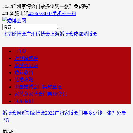
2022广州家博会门票多少钱一张？免费吗？
400客服电话
4006789007
手机扫一扫
北京婚博会
广州婚博会
上海婚博会
成都婚博会
首页
近期婚博会
婚博会知识
婚前教育
结婚攻略
中国婚博会门票预登记
家芭莎家博会门票预登记
联系我们
婚博会网
近期家博会
2022广州家博会门票多少钱一张？免费
吗？
热搜词