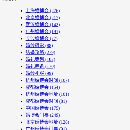
上海婚博会
(276)
北京婚博会
(217)
武汉婚博会
(142)
广州婚博会
(191)
长沙婚博会
(77)
婚纱摄影
(88)
结婚攻略
(279)
婚礼策划
(107)
婚礼筹备
(170)
婚纱礼服
(99)
杭州婚博会时间
(107)
成都婚博会
(154)
杭州婚博会地址
(101)
成都婚博会时间
(81)
中国婚博会
(175)
婚博会门票
(249)
北京婚博会地址
(128)
广州婚博会门票
(91)