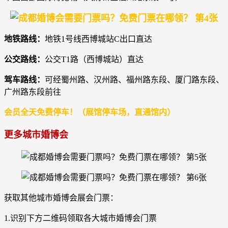
地铁路线：
地铁1号线西博城站C出口直达
公交路线：
公交T1路（西博城站）直达
驾车路线：
可经蜀州路、汉州路、福州路东段、厦门路东段、
广州路东段前往
会员全天免费停车！（展馆停车场，直通馆内）
更多城市婚博会
获取其他城市婚博会展会门票：
1.识别下方二维码领取各大城市婚博会门票