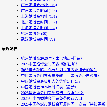
广州婚博会地址
(103)
广州婚博会时间
(114)
上海婚博会地址
(131)
北京婚博会时间
(117)
上海婚博会时间
(132)
杭州婚博会
(90)
武汉婚博会时间
(77)
最近发表
杭州婚博会2026时间表（地点+门票）
2025中国婚博会时间表 新鲜出炉！
逛婚博会攻略，必看！周末有去婚博会的吗？
中国婚博会门票索票步骤！（婚博会小白必看）
中国婚博会最吸引人的优势是什么？
中国婚博会2026年时间表（最新）
2026年婚博会门票免费送，仅限情侣~
2026年中国婚博会门票免费领取入口
2026中国各城市婚博会开展时间一览表（持续更新