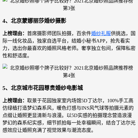
4、北京蒙娜丽莎婚纱摄影
上榜理由：
首席摄影师团队拍摄，百余件
婚纱礼服
供挑选，国
际一线化妆品，独家自选平台，结婚小秘书APP，抢先看实
力，选出你最喜欢的婚照风格老师。奢享独立包间，保障私密
性和舒适度。
5、北京城市花园尊贵婚纱电影城
上榜理由：
取景于花园独家室内场馆5D丁达尔，100%手工高
仿绿植打造梦幻森系风，暖色灯感与INS风气球等拍摄元素的
点缀让婚照更显清新与浪漫。以5D实感的拍摄理念营造浪漫
梦幻的森系纪实感，细节抓拍每一处幸福瞬间，结合丁达尔光
感效应让婚照充满了视觉效果与潮流态度。