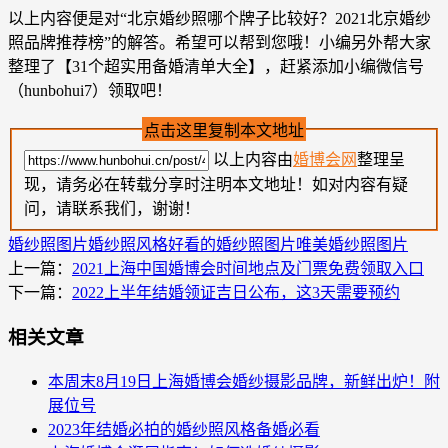
以上内容便是对“北京婚纱照哪个牌子比较好？2021北京婚纱
照品牌推荐榜”的解答。希望可以帮到您哦！小编另外帮大家
整理了【31个超实用备婚清单大全】，赶紧添加小编微信号
（hunbohui7）领取吧！
点击这里复制本文地址
以上内容由
婚博会网
整理呈
现，请务必在转载分享时注明本文地址！如对内容有疑
问，请联系我们，谢谢！
婚纱照图片
婚纱照风格
好看的婚纱照图片
唯美婚纱照图片
上一篇：
2021上海中国婚博会时间地点及门票免费领取入口
下一篇：
2022上半年结婚领证吉日公布，这3天需要预约
相关文章
本周末8月19日上海婚博会婚纱摄影品牌，新鲜出炉！附
展位号
2023年结婚必拍的婚纱照风格备婚必看