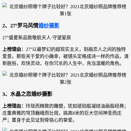
2、27º罗马风情
婚纱摄影
27°盛夏新品致敬航天人·守望星辰
上榜理由：
27°以最梦幻的超现实主义，刻画恋人之间的独特
爱意。那些关于爱的小确幸，被镜头定格成诗一样的作品，清
新脱俗，欢快灵动，在你冗长的人生中，充当温暖的角色。
3、水晶之恋婚纱摄影
上榜理由：
玲珑而精致的雕塑，犹如琥珀般凝结油画般经典；
庄重典雅的穹顶巍峨而壮观，挑高8米的巨大空间神圣而庄
严；置身于此见证刻骨铭心的挚爱。