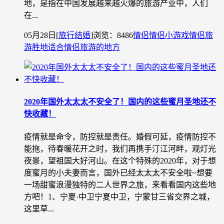
地，是指在中国发展越来越火爆的旅游产业中，人们
在...
05月28日
[
旅行结婚
]
浏览：8486
情侣
情侣小游戏
情侣旅
游胜地
适合情侣旅游的地方
2020年国外太太太不安全了！国内的这些蜜月圣地还不
快收藏！
疫情就是命令，防控就是责任。婚假可延，疫情防控不
能拖，待春暖花开之时，我们再携手汀江河畔，观灯光
夜景，望祖国大好河山。在这个特殊的2020年，对于想
度蜜月的小夫妻而言，国外已经太太太不安全啦~想要
一场甜蜜浪漫独特的二人世界之旅，来看看国内这些地
方吧！1、宁夏·中卫宁夏中卫，宁蒙甘三省交界之城，
这里草...