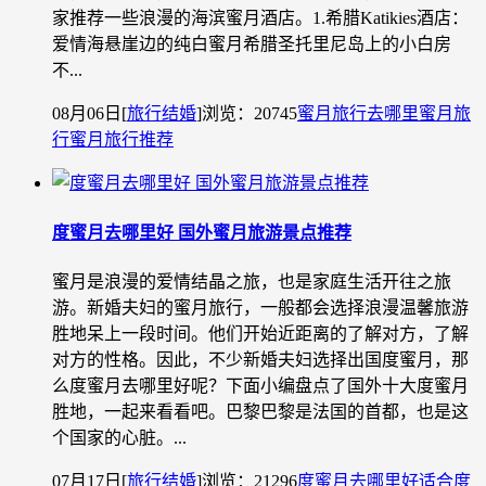
家推荐一些浪漫的海滨蜜月酒店。1.希腊Katikies酒店：
爱情海悬崖边的纯白蜜月希腊圣托里尼岛上的小白房
不...
08月06日
[
旅行结婚
]
浏览：20745
蜜月旅行去哪里
蜜月旅
行
蜜月旅行推荐
度蜜月去哪里好 国外蜜月旅游景点推荐
蜜月是浪漫的爱情结晶之旅，也是家庭生活开往之旅
游。新婚夫妇的蜜月旅行，一般都会选择浪漫温馨旅游
胜地呆上一段时间。他们开始近距离的了解对方，了解
对方的性格。因此，不少新婚夫妇选择出国度蜜月，那
么度蜜月去哪里好呢？下面小编盘点了国外十大度蜜月
胜地，一起来看看吧。巴黎巴黎是法国的首都，也是这
个国家的心脏。...
07月17日
[
旅行结婚
]
浏览：21296
度蜜月去哪里好
适合度