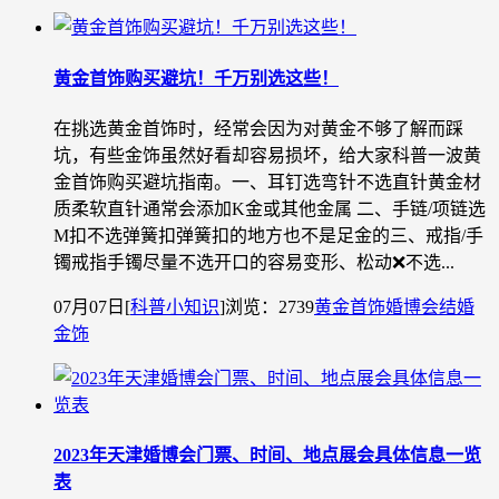
黄金首饰购买避坑！千万别选这些！
在挑选黄金首饰时，经常会因为对黄金不够了解而踩
坑️，有些金饰虽然好看却容易损坏，给大家科普一波黄
金首饰购买避坑指南。一、耳钉选弯针不选直针黄金材
质柔软直针通常会添加K金或其他金属 二、手链/项链选
M扣不选弹簧扣弹簧扣的地方也不是足金的三、戒指/手
镯戒指手镯尽量不选开口的容易变形、松动❌不选...
07月07日
[
科普小知识
]
浏览：2739
黄金首饰
婚博会
结婚
金饰
2023年天津婚博会门票、时间、地点展会具体信息一览
表