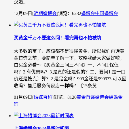
汉婚...
12月09日
[
近期婚博会
]
浏览：6232
婚博会
中国婚博会
买黄金千万不要这么问！看完再也不怕被坑
大多数的宝子，应该都不是很懂黄金，所以我们再选黄
金首饰之前，要简单了解一下，攻略我给大家做好啦，
白买金必看～《买黄金三问三不问》一、不问1.保值
吗？2.有优惠吗？3.是真的还是假的？二、要问1.是一口
价还是按克计算？2.是足金吗？999金还是9999?3.可以回
收吗？售后服务每家店一样吗？《15条黄...
01月09日
[
婚嫁百科
]
浏览：8120
黄金首饰
婚博会
结婚金
饰
上海婚博会2023最新时间表