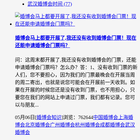
武汉婚博会时间
(77)
婚博会马上都要开展了,我还没有收到婚博会门票！现在
还能申请婚博会门票吗？
问：这周末都开展了,我还没有收到婚博会的门票，还能
申请婚博会门票吗？怎么办？答：1、没有收到门票的新
人们，您不要担心，因为我们的门票最晚会在开展当周
的周二寄出，也就是说您可能会在开展前一天收到。如
果在开展的时候您还是没有收到门票，也不用担心，只
要您在我们的网站上申请过门票，我们都有记录。您可
以与朋友...
05月06日
[
婚博会知识
]
浏览：762644
中国婚博会
上海婚
博会
北京婚博会
广州婚博会
杭州婚博会
成都婚博会
武汉
婚博会