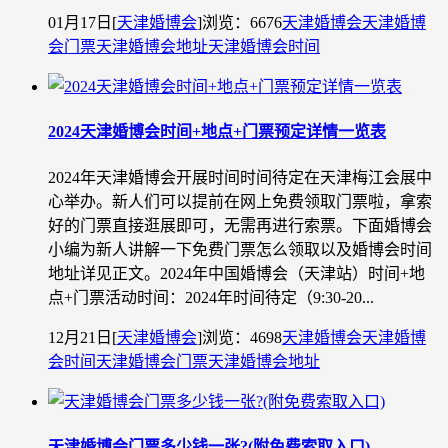
01月17日
[
天津婚博会
]
浏览：6676
天津婚博会
天津婚博
会门票
天津婚博会地址
天津婚博会时间
2024天津婚博会时间+地点+门票预定详情一览表
2024年天津婚博会开展时间时间待定在天津梅江会展中
心举办。新人们可以提前在网上免费领取门票啦，拿索
好的门票直接逛展即可，无需再进行索票。下面婚博会
小编为新人讲解一下免费门票怎么领取以及婚博会时间
地址详见正文。2024年中国婚博会（天津站）时间+地
点+门票活动时间：2024年时间待定（9:30-20...
12月21日
[
天津婚博会
]
浏览：4698
天津婚博会
天津婚博
会时间
天津婚博会门票
天津婚博会地址
天津婚博会门票多少钱一张?(附免费索取入口)