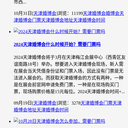
市西...
10月31日
[
天津婚博会
]
浏览：11199
天津婚博会
婚博会
天
津婚博会门票
天津婚博会地址
天津婚博会时间
2024天津婚博会什么时候开始？需要门票吗
2024天津婚博会将于3月在天津梅江会展中心（西青区友
谊南路18号）举办。想要进入天津婚博会现场，新人需
在展会当天凭借身份证和门票入场，因此没有门票是无
法进入展会的。而获取天津婚博会的方式有两种，一种
是在展会前官网申请免费门票，一种是在现场购买门
票，现场购票价格是15元每位。2024天津婚博会时间+...
09月19日
[
天津婚博会
]
浏览：3278
天津婚博会门票
天津
婚博会地址
天津婚博会时间