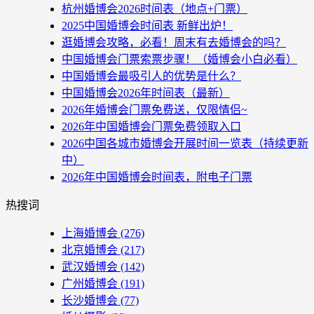
杭州婚博会2026时间表（地点+门票）
2025中国婚博会时间表 新鲜出炉！
逛婚博会攻略，必看！周末有去婚博会的吗？
中国婚博会门票索票步骤！（婚博会小白必看）
中国婚博会最吸引人的优势是什么？
中国婚博会2026年时间表（最新）
2026年婚博会门票免费送，仅限情侣~
2026年中国婚博会门票免费领取入口
2026中国各城市婚博会开展时间一览表（持续更新
中）
2026年中国婚博会时间表，附电子门票
热搜词
上海婚博会
(276)
北京婚博会
(217)
武汉婚博会
(142)
广州婚博会
(191)
长沙婚博会
(77)