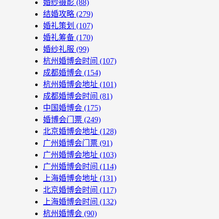
婚纱摄影
(88)
结婚攻略
(279)
婚礼策划
(107)
婚礼筹备
(170)
婚纱礼服
(99)
杭州婚博会时间
(107)
成都婚博会
(154)
杭州婚博会地址
(101)
成都婚博会时间
(81)
中国婚博会
(175)
婚博会门票
(249)
北京婚博会地址
(128)
广州婚博会门票
(91)
广州婚博会地址
(103)
广州婚博会时间
(114)
上海婚博会地址
(131)
北京婚博会时间
(117)
上海婚博会时间
(132)
杭州婚博会
(90)