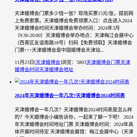
天津婚博会门票多少钱一张？现场买票15元/张，提前网
上免费索票。天津婚博会免费领票入口：点击进入2024
天津婚博会时间天津婚博会举办时间：2024年3月
（9:30-20:00）天津婚博会举办地点：天津梅江会展中心
（西青区友谊南路18号）扫码【免费领取】天津婚博会
门票↑↑↑天津婚博会是中国婚博会天津站...
11月23日
[
天津婚博会
]
浏览：5803
天津婚博会门票
天津
婚博会时间
天津婚博会地址
2024年天津婚博会一年几次?天津婚博会2024时间表
天津婚博会一年几次？天津婚博会2024时间表是怎么样
的？今天婚博会小编告诉你，一起来了解一下吧！ 2024
年天津婚博会时间地址门票 天津婚博会时间：2024年具
体开展时间待定 天津婚博会展馆：梅江会展中心（天津