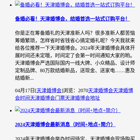
备婚必看！天津婚博会，结婚首选一站式订购平台！
你是正在筹备婚礼的天津准新人吗？很多准新人都苦恼
筹婚繁琐，怎样省时省钱省心搞定婚礼呢？今天我就来
给各位推荐一下天津婚博会。2024年天津婚博会具体开
展时间还未定哦，时间定了会第一时间通知大家的哟。
天津婚博会严选国际国内一线大牌、小众精品、设计师
定制品牌、80万款结婚新品，送现金、送家电……惠及
结婚新...
04月17日
[
天津婚博会
]
浏览：2070
天津婚博会
天津婚博
会时间
天津婚博会门票
天津婚博会地址
2024天津婚博会最新消息（时间+地点+简介）
2024年天津婚博会举办时间待定，天津婚博会现场购买