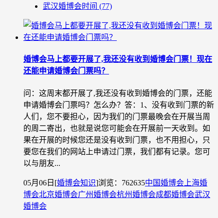
武汉婚博会时间
(77)
婚博会马上都要开展了,我还没有收到婚博会门票！现在
还能申请婚博会门票吗？
问：这周末都开展了,我还没有收到婚博会的门票，还能
申请婚博会门票吗？怎么办？答：1、没有收到门票的新
人们，您不要担心，因为我们的门票最晚会在开展当周
的周二寄出，也就是说您可能会在开展前一天收到。如
果在开展的时候您还是没有收到门票，也不用担心，只
要您在我们的网站上申请过门票，我们都有记录。您可
以与朋友...
05月06日
[
婚博会知识
]
浏览：762635
中国婚博会
上海婚
博会
北京婚博会
广州婚博会
杭州婚博会
成都婚博会
武汉
婚博会