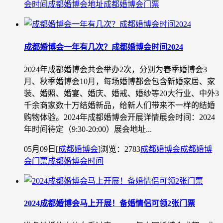
会时间
成都婚博会地址
成都婚博会门票
成都婚博会一年有几次？成都婚博会时间2024
2024年成都婚博会共会举办2次，分别为春季婚博会3
月、秋季婚博会10月，每场婚博都会包含新婚家居、家
装、婚照、婚宴、婚庆、婚戒、婚纱等20大行业、中外3
千余商家数十万结婚新品，给新人们带来不一样的结婚
购物体验。2024年成都婚博会开展详情展会时间：2024
年时间待定（9:30-20:00）展会地址...
05月09日
[
成都婚博会
]
浏览：2783
成都婚博会
成都婚博
会门票
成都婚博会时间
2024成都婚博会马上开展！备婚情侣可领2张门票