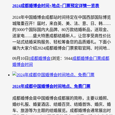
2024成都婚博会时间+地点+门票预定详情一览表
2024年中国婚博会成都站时间待定在中国西部国际博览
城隆重召开！届时，来自英、美、法、意、日、韩……
的3000个国际国内大品牌、80万款结婚新品，送现金、
送家电……盛大特惠成都结婚新人，让您享受高性价比
一站式结婚采购服务、轻松筹备您的品质婚礼。下面小
编为大家介绍2024成都婚博会门票索取官网、时间地...
09月10日
[
成都婚博会
]
浏览：5944
成都婚博会门票
成都
婚博会时间
2024年成都中国婚博会时间地点、免费门票
成都婚博会是中国婚博会成都展的简称，主要以婚照、
婚纱礼服、婚宴酒店、结婚百货、结婚首饰、婚庆、婚
车、旅游等为主题的结婚展览。成都婚博会通常展出时