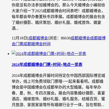
你是没有办法参加婚博会的。那么今天婚博会小编就给
大家介绍一下2025成都婚博会时间表吧！成都婚博会，
每年都会举办春夏秋冬四季展。成都婚博会的展会包含
了婚纱摄影、婚庆策划、婚纱礼服、婚戒首饰、婚宴
酒...
12月18日
[
成都婚博会
]
浏览：86630
成都婚博会
成都婚博
会门票
成都婚博会时间
2024年成都婚博会门票+时间+地点一览表
2024年成都婚博会开展时间待定在中国西部国际博览城
举办，线上可免费领取门票哦~一起来看看吧。成都婚
博会是中国婚博会在成都举办的大型婚展，每年举办
春、夏、秋、冬四次展会。展会内容集婚纱摄影、喜宴
酒店、婚嫁首饰、婚纱礼服、婚礼服务、结婚百货、蜜
月旅游、家居家装等所有婚嫁行业于一体，旨在帮助...