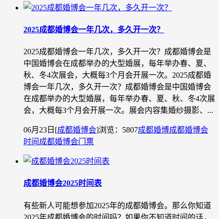
2025成都婚博会一年几次，多久开一次？
2025成都婚博会一年几次，多久开一次？成都婚博会是
中国婚博会在成都举办的大型婚展，每年举办春、夏、
秋、冬4次展会，大概每3个月会开展一次。2025成都婚
博会一年几次，多久开一次？成都婚博会是中国婚博会
在成都举办的大型婚展，每年举办春、夏、秋、冬4次展
会，大概每3个月会开展一次。展会内容集婚纱摄影、...
06月23日
[
成都婚博会
]
浏览：5807
成都婚博
成都婚博会
时间
成都婚博会门票
成都婚博会2025时间表
有些新人可能想参加2025年的成都婚博会。那么你知道
2025年成都婚博会的时间吗？如果你不知道时间的话，