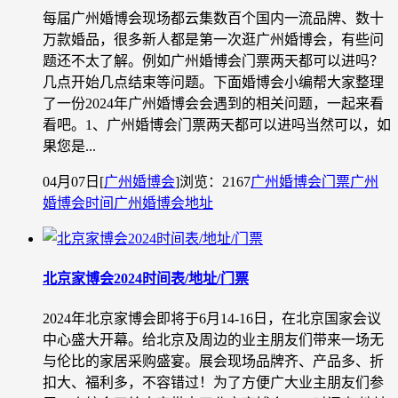
每届广州婚博会现场都云集数百个国内一流品牌、数十
万款婚品，很多新人都是第一次逛广州婚博会，有些问
题还不太了解。例如广州婚博会门票两天都可以进吗？
几点开始几点结束等问题。下面婚博会小编帮大家整理
了一份2024年广州婚博会会遇到的相关问题，一起来看
看吧。1、广州婚博会门票两天都可以进吗当然可以，如
果您是...
04月07日
[
广州婚博会
]
浏览：2167
广州婚博会门票
广州
婚博会时间
广州婚博会地址
北京家博会2024时间表/地址/门票
2024年北京家博会即将于6月14-16日，在北京国家会议
中心盛大开幕。给北京及周边的业主朋友们带来一场无
与伦比的家居采购盛宴。展会现场品牌齐、产品多、折
扣大、福利多，不容错过！为了方便广大业主朋友们参