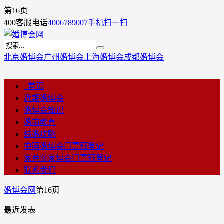
第16页
400客服电话
4006789007
手机扫一扫
北京婚博会
广州婚博会
上海婚博会
成都婚博会
首页
近期婚博会
婚博会知识
婚前教育
结婚攻略
中国婚博会门票预登记
家芭莎家博会门票预登记
联系我们
婚博会网
第16页
最近发表