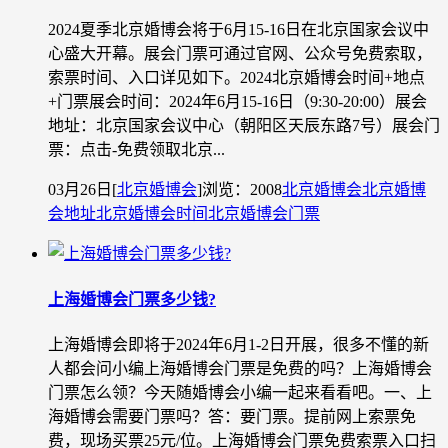
2024夏季北京婚博会将于6月15-16日在北京国家会议中
心盛大开幕。展会门票可通过官网、公众号免费索取，
索票时间、入口详见如下。2024北京婚博会时间+地点
+门票展会时间：2024年6月15-16日（9:30-20:00）展会
地址：北京国家会议中心（朝阳区天辰东路7号）展会门
票：点击-免费领取北京...
03月26日
[
北京婚博会
]
浏览：2008
北京婚博会
北京婚博
会地址
北京婚博会时间
北京婚博会门票
上海婚博会门票多少钱?
上海婚博会即将于2024年6月1-2日开展，很多不懂的新
人都会问小编上海婚博会门票是免费的吗？上海婚博会
门票怎么领？今天随婚博会小编一起来看看吧。一、上
海婚博会需要门票吗？答：要门票。提前网上索票免
费，现场买票25元/位。上海婚博会门票免费索票入口扫