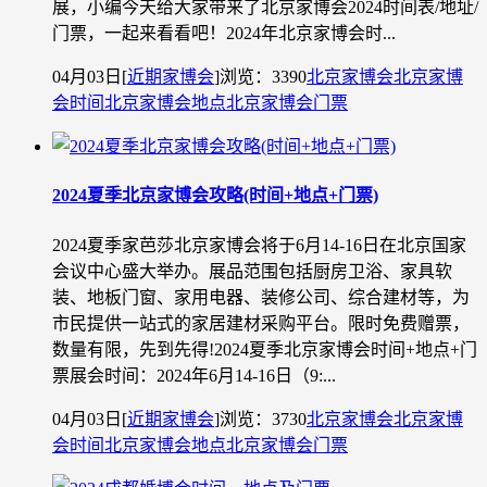
展，小编今天给大家带来了北京家博会2024时间表/地址/
门票，一起来看看吧！2024年北京家博会时...
04月03日
[
近期家博会
]
浏览：3390
北京家博会
北京家博
会时间
北京家博会地点
北京家博会门票
2024夏季北京家博会攻略(时间+地点+门票)
2024夏季家芭莎北京家博会将于6月14-16日在北京国家
会议中心盛大举办。展品范围包括厨房卫浴、家具软
装、地板门窗、家用电器、装修公司、综合建材等，为
市民提供一站式的家居建材采购平台。限时免费赠票，
数量有限，先到先得!2024夏季北京家博会时间+地点+门
票展会时间：2024年6月14-16日（9:...
04月03日
[
近期家博会
]
浏览：3730
北京家博会
北京家博
会时间
北京家博会地点
北京家博会门票