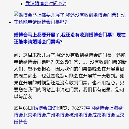
武汉婚博会时间
(77)
婚博会马上都要开展了,我还没有收到婚博会门票！现在
还能申请婚博会门票吗？
问：这周末都开展了,我还没有收到婚博会的门票，还能
申请婚博会门票吗？怎么办？答：1、没有收到门票的新
人们，您不要担心，因为我们的门票最晚会在开展当周
的周二寄出，也就是说您可能会在开展前一天收到。如
果在开展的时候您还是没有收到门票，也不用担心，只
要您在我们的网站上申请过门票，我们都有记录。您可
以与朋友...
05月06日
[
婚博会知识
]
浏览：762777
中国婚博会
上海婚
博会
北京婚博会
广州婚博会
杭州婚博会
成都婚博会
武汉
婚博会