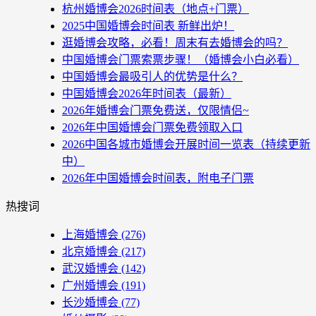
杭州婚博会2026时间表（地点+门票）
2025中国婚博会时间表 新鲜出炉！
逛婚博会攻略，必看！周末有去婚博会的吗？
中国婚博会门票索票步骤！（婚博会小白必看）
中国婚博会最吸引人的优势是什么？
中国婚博会2026年时间表（最新）
2026年婚博会门票免费送，仅限情侣~
2026年中国婚博会门票免费领取入口
2026中国各城市婚博会开展时间一览表（持续更新
中）
2026年中国婚博会时间表，附电子门票
热搜词
上海婚博会
(276)
北京婚博会
(217)
武汉婚博会
(142)
广州婚博会
(191)
长沙婚博会
(77)