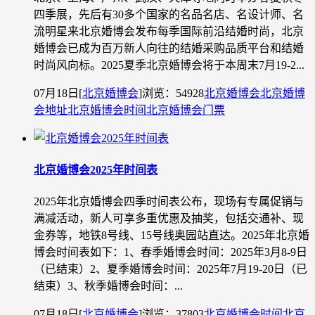
四季展，先后有30多个国家的名品名店、名设计师、名
流明星来北京婚博会发布每季国际前沿结婚时尚，北京
婚博会已成为百万新人向往的结婚采购品质平台和结婚
时尚风向标。2025夏季北京婚博会将于本周末7月19-2...
07月18日
[
北京婚博会
]
浏览：54928
北京婚博会
北京婚博
会地址
北京婚博会时间
北京婚博会门票
北京婚博会2025年时间表
2025年北京婚博会四季时间表公布，现场有专属促销与
满减活动，新人可享多重优惠及抽奖，包括交通补、现
金券等，地铁8号线、15号线奥园站直达。2025年北京婚
博会时间表如下：1、春季婚博会时间：2025年3月8-9日
（已结束）2、夏季婚博会时间：2025年7月19-20日（已
结束）3、秋季婚博会时间：...
07月18日
[
北京婚博会
]
浏览：37803
北京婚博会时间
北京