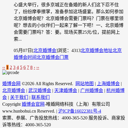
心盛大举行，很多京城正在备婚的新人们这下忍不住
了，纷纷摩拳擦掌，准备参加这场盛宴。那么如何参加
北京婚博会呢？北京婚博会需要门票吗？门票在哪里领
呢？想去的小伙伴们一起来了解一下吧！一、北京婚博
会需要门票吗？答：要。现场买票25元/位，提前网上
索...
05月07日
[
北京婚博会
]
浏览：4313
北京婚博会地址
北京
婚博会时间
北京婚博会门票
‹‹
1
2
3
4
5
6
7
8
›
››
婚博会网
©
2026 All Rights Reserved.
网站地图
|
上海婚博会
|
北京婚博会
|
武汉婚博会
|
天津婚博会
|
广州婚博会
|
杭州婚博
会
|
关于我们
|
联系我们
Copyright
婚博会官网
-唯婚网络科技（上海）有限公司
www.hunbohui.cn Reserved. |
沪ICP备16022381号-4
索票、参展、广告投放热线：4000-365-520 服务投诉、商家投
诉等热线：4000-365-520