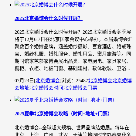
2025北京婚博会什么时候开展？
2025北京婚博会什么时候开展？2025北京婚博会冬季展
将于12月6-7日在北京国家会议中心举办。本届婚博会汇
聚数百个婚嫁品牌，涵盖婚纱摄影、喜宴酒店、婚戒珠
宝、婚纱礼服、婚礼服务、婚礼用品、蜜月旅游等。同
期同馆家芭莎家博会展出品类：家电厨电、家具家居、
橱柜、衣柜、地板门窗、基础建材、软体软装、卫浴...
07月23日
[
北京婚博会
]
浏览：25487
北京婚博会
北京婚博
会地址
北京婚博会时间
北京婚博会门票
2025夏季北京婚博会攻略（时间+地址+门票）
北京婚博会--全球超大规模、世界品牌结婚展。每年在
北京、上海、广州、武汉、天津等地同时举办春夏秋冬