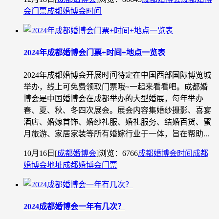
会门票
成都婚博会时间
2024年成都婚博会门票+时间+地点一览表
2024年成都婚博会开展时间待定在中国西部国际博览城
举办，线上可免费领取门票哦~一起来看看吧。成都婚
博会是中国婚博会在成都举办的大型婚展，每年举办
春、夏、秋、冬四次展会。展会内容集婚纱摄影、喜宴
酒店、婚嫁首饰、婚纱礼服、婚礼服务、结婚百货、蜜
月旅游、家居家装等所有婚嫁行业于一体，旨在帮助...
10月16日
[
成都婚博会
]
浏览：6766
成都婚博会时间
成都
婚博会地址
成都婚博会门票
2024成都婚博会一年有几次？