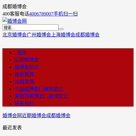
成都婚博会
400客服电话
4006789007
手机扫一扫
北京婚博会
广州婚博会
上海婚博会
成都婚博会
首页
近期婚博会
婚博会知识
婚前教育
结婚攻略
中国婚博会门票预登记
家芭莎家博会门票预登记
联系我们
婚博会网
近期婚博会
成都婚博会
最近发表