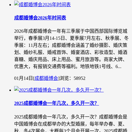
成都婚博会2026年时间表
2026年成都婚博会一年有三季展于中国西部国际博览城
举行，春季展3月14-15日、夏季展7月左右、秋季展、冬
季展：11月左右；成都婚博会涵盖了婚纱摄影、婚庆策
划、婚纱礼服、婚戒首饰、婚宴酒店、彩妆造型、婚酒
喜糖、婚庆用品、床上用品、蜜月旅游等。商家大牌、
优惠大，有报销交通费等福利。地铁地铁1号线、6...
01月14日
[
成都婚博会
]
浏览：58952
2025成都婚博会一年几次，多久开一次？
2025成都婚博会一年几次，多久开一次？成都婚博会是
中国婚博会在成都举办的大型婚展，每年举办春、夏、
秋、冬4次展会，大概每3个月会开展一次。2025成都婚