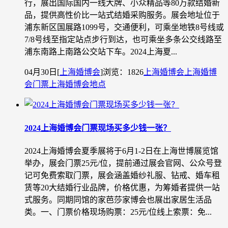
行，展出国际国内一线大牌、小众精品等80万款结婚新
品，提供高性价比一站式结婚采购服务。展会地址位于
浦东新区国展路1099号，交通便利，可乘坐地铁8号线或
7/8号线至指定站点步行到达，也可乘坐多条公交线路至
浦东南路上南路公交站下车。2024上海夏...
04月30日
[
上海婚博会
]
浏览：1826
上海婚博会
上海婚博
会门票
上海婚博会地点
2024上海婚博会门票现场买多少钱一张？
2024上海婚博会夏季展将于6月1-2日在上海世博展览馆
举办，展会门票25元/位，提前通过展会官网、公众号登
记可免费索取门票，展会涵盖婚纱礼服、钻戒、婚车租
赁等20大结婚行业品牌，价格优惠，为筹婚者提供一站
式服务。同期同馆的家芭莎家博会也展出家居生活品
类。一、门票价格现场购票：25元/位线上索票：免...