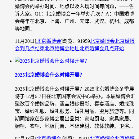
婚博会的举办时间、地点以及入场时间等问题，一一告
诉大家。Q1：北京婚博会一年举办几次？A：中国婚博
会每年在北京、上海、广州、天津、武汉、杭州、成都
等地同...
11月20日
[
北京婚博会
]
浏览：91959
北京婚博会
北京婚博
会到几点结束
北京婚博会地址
北京婚博会几点开始
2025北京婚博会什么时候开展？
2025北京婚博会什么时候开展？2025北京婚博会冬季展
将于12月6-7日在北京国家会议中心举办。本届婚博会汇
聚数百个婚嫁品牌，涵盖婚纱摄影、喜宴酒店、婚戒珠
宝、婚纱礼服、婚礼服务、婚礼用品、蜜月旅游等。同
期同馆家芭莎家博会展出品类：家电厨电、家具家居、
橱柜、衣柜、地板门窗、基础建材、软体软装、卫浴...
07月23日
[
北京婚博会
]
浏览：25411
北京婚博会
北京婚博