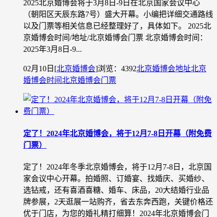
2025北京婚博会将于3月8日-9日在北京国家会议中心
（朝阳区天辰东路7号）盛大开幕。小编把详细交通路线
以及门票等相关信息已经整理好了，具体如下。 2025北
京婚博会时间/地址/北京婚博会门票 北京婚博会时间：
2025年3月8日-9...
02月10日
[
北京婚博会
]
浏览：4392
北京婚博会地址
北京
婚博会时间
北京婚博会门票
定了！2024年北京婚博会，将于12月7-8日开幕（附免费
门票）
定了！2024年冬季北京婚博会，将于12月7-8日，北京国
家会议中心开幕。拍婚照、订婚宴、找婚庆、买婚纱、
选钻戒，还有喜酒喜糖、婚车、床品，20大结婚行业品
牌参展，2天逛展一站购齐，省去东奔西跑，关键价格还
优于门店，为您的婚礼精打细算！2024年北京婚博会门