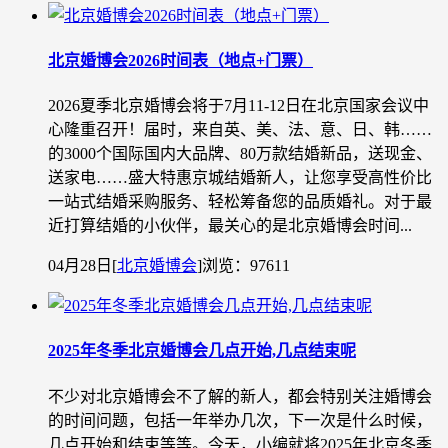
北京婚博会2026时间表（地点+门票）
2026夏季北京婚博会将于7月11-12日在北京国家会议中
心隆重召开！届时，来自英、美、法、意、日、韩……
的3000个国际国内大品牌、80万款结婚新品，送现金、
送家电……盛大特惠京城结婚新人，让您享受高性价比
一站式结婚采购服务、轻松筹备您的品质婚礼。对于最
近打算结婚的小伙伴，最关心的是北京婚博会时间...
04月28日
[
北京婚博会
]
浏览：97611
2025年冬季北京婚博会几点开始,几点结束呢
不少对北京婚博会不了解的新人，都会特别关注婚博会
的时间问题，包括一年举办几次，下一次是什么时候，
几点开始和结束等等。今天，小编就将2025年北京冬季