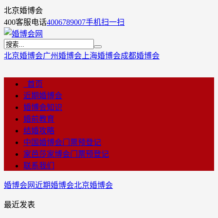
北京婚博会
400客服电话
4006789007
手机扫一扫
北京婚博会
广州婚博会
上海婚博会
成都婚博会
首页
近期婚博会
婚博会知识
婚前教育
结婚攻略
中国婚博会门票预登记
家芭莎家博会门票预登记
联系我们
婚博会网
近期婚博会
北京婚博会
最近发表