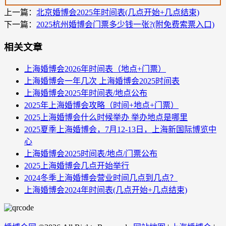
上一篇：
北京婚博会2025年时间表(几点开始+几点结束)
下一篇：
2025杭州婚博会门票多少钱一张?(附免费索票入口)
相关文章
上海婚博会2026年时间表（地点+门票）
上海婚博会一年几次 上海婚博会2025时间表
上海婚博会2025年时间表/地点公布
2025年上海婚博会攻略（时间+地点+门票）
2025上海婚博会什么时候举办 举办地点是哪里
2025夏季上海婚博会，7月12-13日，上海新国际博览中
心
上海婚博会2025时间表/地点/门票公布
2025上海婚博会几点开始举行
2024冬季上海婚博会营业时间几点到几点？
上海婚博会2024年时间表(几点开始+几点结束)