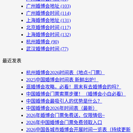
广州婚博会地址
(103)
广州婚博会时间
(114)
上海婚博会地址
(131)
北京婚博会时间
(117)
上海婚博会时间
(132)
杭州婚博会
(90)
武汉婚博会时间
(77)
最近发表
杭州婚博会2026时间表（地点+门票）
2025中国婚博会时间表 新鲜出炉！
逛婚博会攻略，必看！周末有去婚博会的吗？
中国婚博会门票索票步骤！（婚博会小白必看）
中国婚博会最吸引人的优势是什么？
中国婚博会2026年时间表（最新）
2026年婚博会门票免费送，仅限情侣~
2026年中国婚博会门票免费领取入口
2026中国各城市婚博会开展时间一览表（持续更新